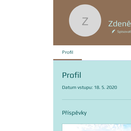
Zdeně
Zdeněk B
Spisovat
Profil
Profil
Datum vstupu: 18. 5. 2020
Příspěvky