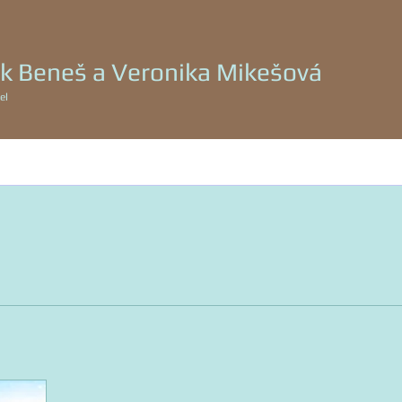
k Beneš a Veronika Mikešová
eneš a Veronika Mikešová
el