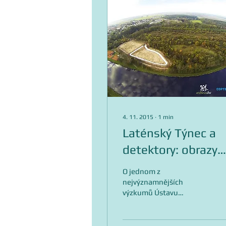
4. 11. 2015
∙
1
min
Laténský Týnec a
detektory: obrazy
vyprávějí
O jednom z
nejvýznamnějších
výzkumů Ústavu
archeologické
památkové péče
středních Čech,