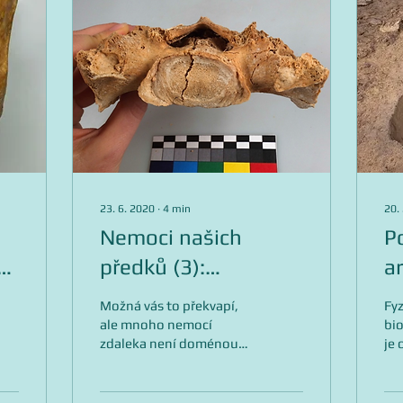
23. 6. 2020
∙
4
min
20.
Nemoci našich
P
y
předků (3):
ar
Deformační
M
Možná vás to překvapí,
Fyz
spondylóza
a
ale mnoho nemocí
bio
zdaleka není doménou
je 
í
dneška. Antropologie
zab
dokládá, že kořeny celé
ko
řady chorob je nutné
člo