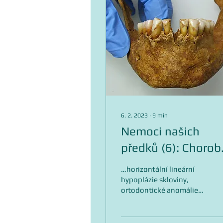
6. 2. 2023
∙
9
min
Nemoci našich
předků (6): Chorob
zubů a alveolů II –
…horizontální lineární
Abraze,
hypoplázie skloviny,
ortodontické anomálie
paradentóza, zubn
Možná vás to překvapí,
kámen....
ale mnoho nemocí
zdaleka není doménou