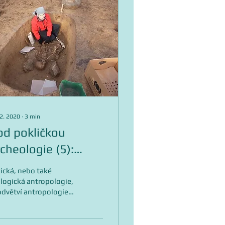
 2. 2020
∙
3
min
od pokličkou
cheologie (5):
etody fyzické
ická, nebo také
ntropologie
logická antropologie,
odvětví antropologie
ývající se studiem
sterních pozůstatků
věka. Blíže vám