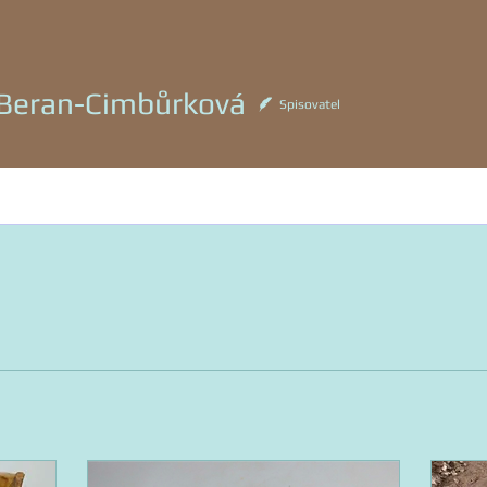
ran-Cimbůrková
 Beran-Cimbůrková
Spisovatel