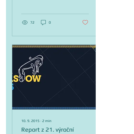
památkové péče středních
Čech...
72
0
10. 9. 2015
∙
2
min
Report z 21. výroční