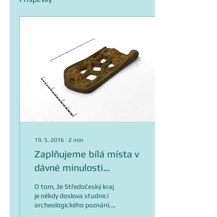
19. 5. 2016
∙
2
min
Zaplňujeme bílá místa v
dávné minulosti
Nymburska
O tom, že Středočeský kraj
je někdy doslova studnicí
archeologického poznání,
se v Ústavu archeologické