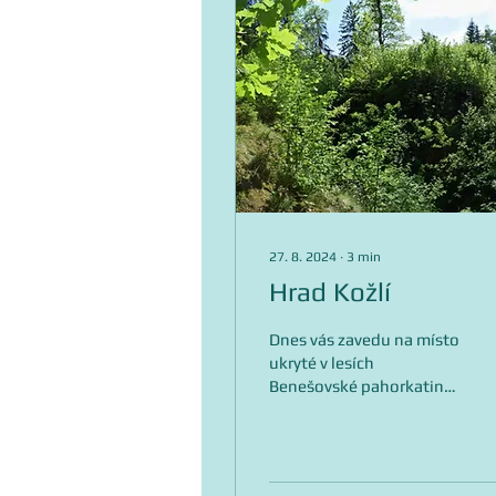
27. 8. 2024
∙
3
min
Hrad Kožlí
Dnes vás zavedu na místo
ukryté v lesích
Benešovské pahorkatiny,
na soutok Janovického a
Tisemského potoka, kde
se na protáhlé plošině...