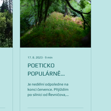
17. 8. 2023
∙
9
min
POETICKO
POPULÁRNĚ
NAUČNÉ POJEDNÁNÍ
Je nedělní odpoledne na
O JEDNOM VELMI
konci července. Přijíždím
po silnici od Řevničova,
ZAJÍMAVÉM MÍSTĚ
vůkol se lesknou zlaté
klasy obilí a k nebi ční
vypínající se...