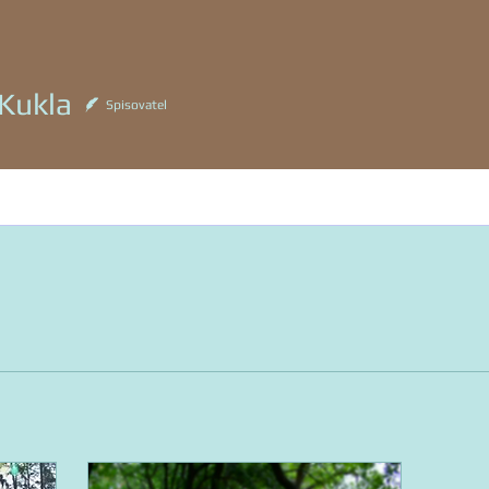
la
 Kukla
Spisovatel