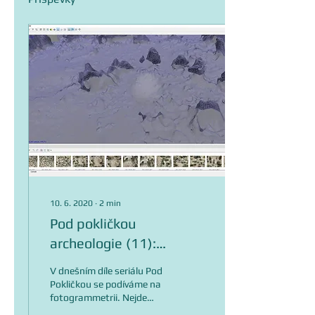
10. 6. 2020
∙
2
min
Pod pokličkou
archeologie (11):
Fotogrammetrie (víc než
V dnešním díle seriálu Pod
jen fotka)
Pokličkou se podíváme na
fotogrammetrii. Nejde
pouze o dokumentační