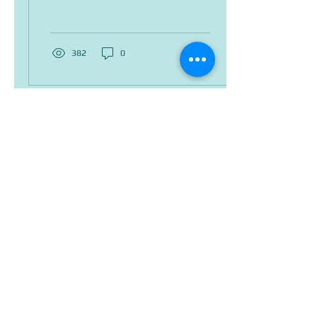
metodu, pomocí které se
dají dokumentovat...
382
0
Naši partneři:
Historyweb
Regionální informační centrum Dolní Břežany
Svatá Ludmila 1100 let
Ústav pro archeologii FF UK
Bacrie o. s. a Pravěká osada Křivolík
Spolupracujeme s:
Napište