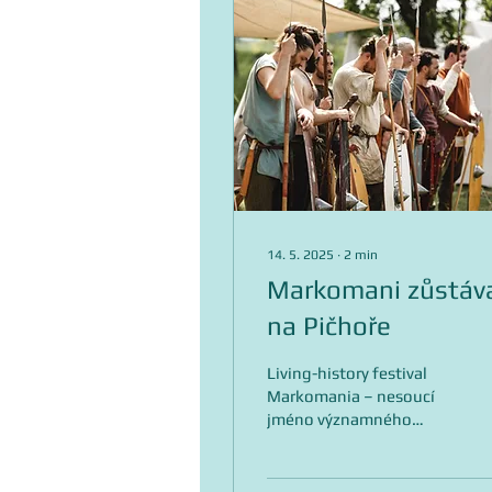
14. 5. 2025
∙
2
min
Markomani zůstáva
na Pičhoře
Living-history festival
Markomania – nesoucí
jméno významného
barbarského kmene doby
římské – je letos už opět
za námi. Jako obvykle