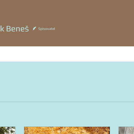
eneš
k Beneš
Spisovatel