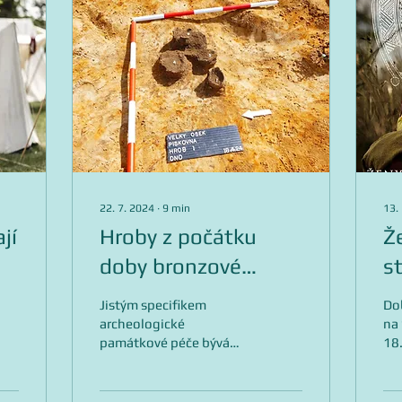
22. 7. 2024
∙
9
min
13.
jí
Hroby z počátku
Ž
doby bronzové
s
překvapují také ve
G
Jistým specifikem
Dob
Velkém Oseku
M
archeologické
na
památkové péče bývá
18.
jistě překvapení. Novináři
ho
to uplatňují ve svých
bu
titulcích často, takže se
fes