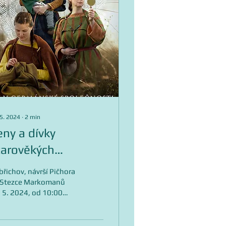
 5. 2024
∙
2
min
eny a dívky
tarověkých
ermánů na Stezce
řichov, návrší Pičhora
arkomanů
 Stezce Markomanů
 5. 2024, od 10:00
d. Sobota 18.5.2024
de svědkem 3. ročníku
tivalu Markomania,...