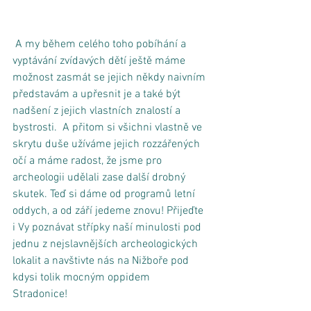
 A my během celého toho pobíhání a 
vyptávání zvídavých dětí ještě máme 
možnost zasmát se jejich někdy naivním 
představám a upřesnit je a také být 
nadšení z jejich vlastních znalostí a 
bystrosti.  A přitom si všichni vlastně ve 
skrytu duše užíváme jejich rozzářených 
očí a máme radost, že jsme pro 
archeologii udělali zase další drobný 
skutek. Teď si dáme od programů letní 
oddych, a od září jedeme znovu! Přijeďte 
i Vy poznávat střípky naší minulosti pod 
jednu z nejslavnějších archeologických 
lokalit a navštivte nás na Nižboře pod 
kdysi tolik mocným oppidem 
Stradonice! 