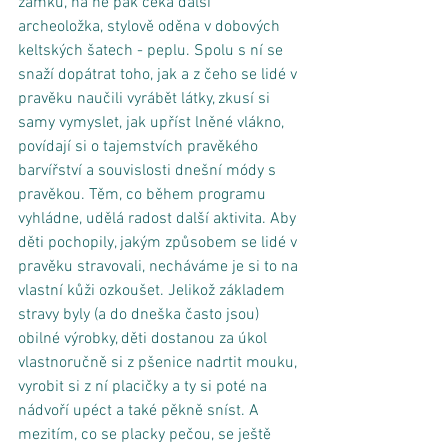
zámku, na ně pak čeká další 
archeoložka, stylově oděna v dobových 
keltských šatech - peplu. Spolu s ní se 
snaží dopátrat toho, jak a z čeho se lidé v 
pravěku naučili vyrábět látky, zkusí si 
samy vymyslet, jak upříst lněné vlákno, 
povídají si o tajemstvích pravěkého 
barvířství a souvislosti dnešní módy s 
pravěkou. Těm, co během programu 
vyhládne, udělá radost další aktivita. Aby 
děti pochopily, jakým způsobem se lidé v 
pravěku stravovali, necháváme je si to na 
vlastní kůži ozkoušet. Jelikož základem 
stravy byly (a do dneška často jsou) 
obilné výrobky, děti dostanou za úkol 
vlastnoručně si z pšenice nadrtit mouku, 
vyrobit si z ní placičky a ty si poté na 
nádvoří upéct a také pěkně sníst. A 
mezitím, co se placky pečou, se ještě 