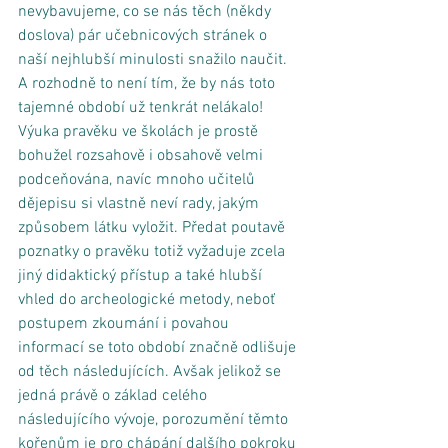
nevybavujeme, co se nás těch (někdy 
doslova) pár učebnicových stránek o 
naší nejhlubší minulosti snažilo naučit. 
A rozhodně to není tím, že by nás toto 
tajemné období už tenkrát nelákalo! 
Výuka pravěku ve školách je prostě 
bohužel rozsahově i obsahově velmi 
podceňována, navíc mnoho učitelů 
dějepisu si vlastně neví rady, jakým 
způsobem látku vyložit. Předat poutavě 
poznatky o pravěku totiž vyžaduje zcela 
jiný didaktický přístup a také hlubší 
vhled do archeologické metody, neboť 
postupem zkoumání i povahou 
informací se toto období značně odlišuje 
od těch následujících. Avšak jelikož se 
jedná právě o základ celého 
následujícího vývoje, porozumění těmto 
kořenům je pro chápání dalšího pokroku 