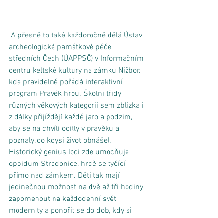
 A přesně to také každoročně dělá Ústav 
archeologické památkové péče 
středních Čech (ÚAPPSČ) v Informačním 
centru keltské kultury na zámku Nižbor, 
kde pravidelně pořádá interaktivní 
program Pravěk hrou. Školní třídy 
různých věkových kategorií sem zblízka i 
z dálky přijíždějí každé jaro a podzim, 
aby se na chvíli ocitly v pravěku a 
poznaly, co kdysi život obnášel. 
Historický genius loci zde umocňuje 
oppidum Stradonice, hrdě se tyčící 
přímo nad zámkem. Děti tak mají 
jedinečnou možnost na dvě až tři hodiny 
zapomenout na každodenní svět 
modernity a ponořit se do dob, kdy si 