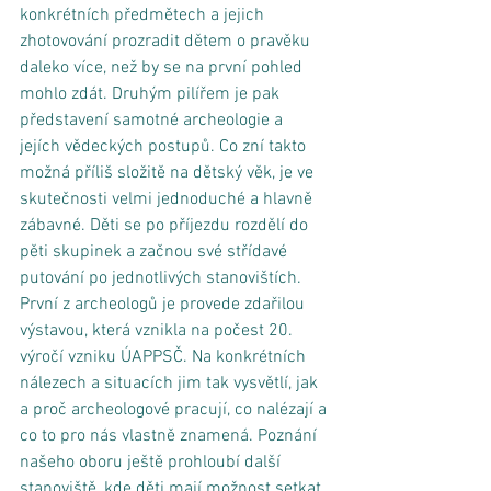
konkrétních předmětech a jejich 
zhotovování prozradit dětem o pravěku 
daleko více, než by se na první pohled 
mohlo zdát. Druhým pilířem je pak 
představení samotné archeologie a 
jejích vědeckých postupů. Co zní takto 
možná příliš složitě na dětský věk, je ve 
skutečnosti velmi jednoduché a hlavně 
zábavné. Děti se po příjezdu rozdělí do 
pěti skupinek a začnou své střídavé 
putování po jednotlivých stanovištích. 
První z archeologů je provede zdařilou 
výstavou, která vznikla na počest 20. 
výročí vzniku ÚAPPSČ. Na konkrétních 
nálezech a situacích jim tak vysvětlí, jak 
a proč archeologové pracují, co nalézají a 
co to pro nás vlastně znamená. Poznání 
našeho oboru ještě prohloubí další 
stanoviště, kde děti mají možnost setkat 