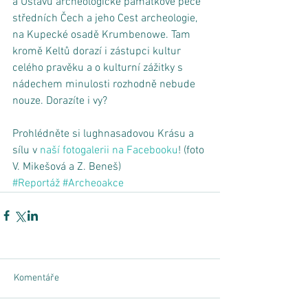
a Ústavu archeologické památkové péče 
středních Čech a jeho Cest archeologie, 
na Kupecké osadě Krumbenowe. Tam 
kromě Keltů dorazí i zástupci kultur 
celého pravěku a o kulturní zážitky s 
nádechem minulosti rozhodně nebude 
nouze. Dorazíte i vy? 
Prohlédněte si lughnasadovou Krásu a 
sílu v 
naší fotogalerii na Facebooku
! (foto 
V. Mikešová a Z. Beneš)
#Reportáž
#Archeoakce
Komentáře