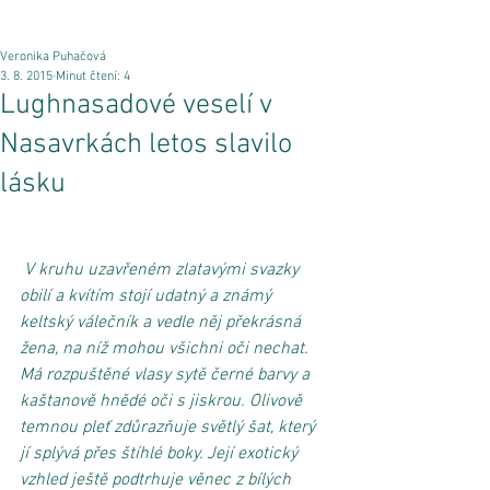
Veronika Puhačová
3. 8. 2015
Minut čtení: 4
Lughnasadové veselí v
Nasavrkách letos slavilo
lásku
V kruhu uzavřeném zlatavými svazky 
obilí a kvítím stojí udatný a známý 
keltský válečník a vedle něj překrásná 
žena, na níž mohou všichni oči nechat. 
Má rozpuštěné vlasy sytě černé barvy a 
kaštanově hnědé oči s jiskrou. Olivově 
temnou pleť zdůrazňuje světlý šat, který 
jí splývá přes štíhlé boky. Její exotický 
vzhled ještě podtrhuje věnec z bílých 