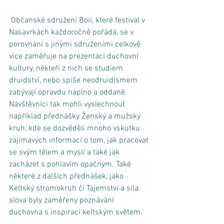
 Občanské sdružení Boii, které festival v 
Nasavrkách každoročně pořádá, se v 
porovnání s jinými sdruženími celkově 
více zaměřuje na prezentaci duchovní 
kultury, někteří z nich se studiem 
druidství, nebo spíše neodruidismem 
zabývají opravdu naplno a oddaně. 
Návštěvníci tak mohli vyslechnout 
například přednášky Ženský a mužský 
kruh, kde se dozvěděli mnoho vskutku 
zajímavých informací o tom, jak pracovat 
se svým tělem a myslí a také jak 
zacházet s pohlavím opačným. Také 
některé z dalších přednášek, jako 
Keltský stromokruh či Tajemství a síla 
slova byly zaměřeny poznávání 
duchovna s inspirací keltským světem. 