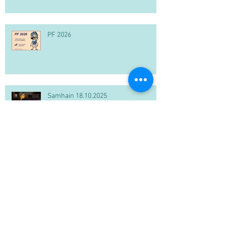
PF 2026
Samhain 18.10.2025
Markomani zůstávají na Pičhoře