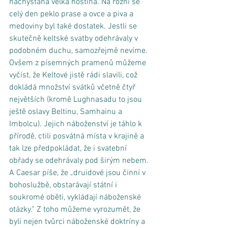
nachystána velká hostina. Na rožni se 
celý den peklo prase a ovce a piva a 
medoviny byl také dostatek. Jestli se 
skutečně keltské svatby odehrávaly v 
podobném duchu, samozřejmě nevíme. 
Ovšem z písemných pramenů můžeme 
vyčíst, že Keltové jistě rádi slavili, což 
dokládá množství svátků včetně čtyř 
největších (kromě Lughnasadu to jsou 
ještě oslavy Beltinu, Samhainu a 
Imbolcu). Jejich náboženství je táhlo k 
přírodě, ctili posvátná místa v krajině a 
tak lze předpokládat, že i svatební 
obřady se odehrávaly pod širým nebem. 
A Caesar píše, že „druidové jsou činní v 
bohoslužbě, obstarávají státní i 
soukromé oběti, vykládají náboženské 
otázky.“ Z toho můžeme vyrozumět, že 
byli nejen tvůrci náboženské doktríny a 