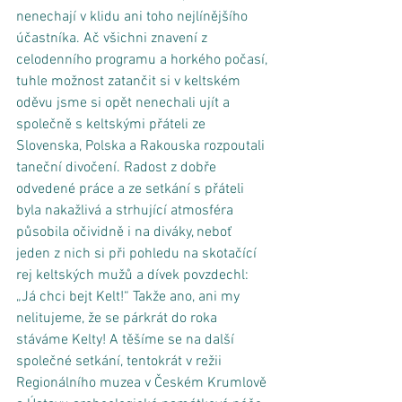
nenechají v klidu ani toho nejlínějšího 
účastníka. Ač všichni znavení z 
celodenního programu a horkého počasí, 
tuhle možnost zatančit si v keltském 
oděvu jsme si opět nenechali ujít a 
společně s keltskými přáteli ze 
Slovenska, Polska a Rakouska rozpoutali 
taneční divočení. Radost z dobře 
odvedené práce a ze setkání s přáteli 
byla nakažlivá a strhující atmosféra 
působila očividně i na diváky, neboť 
jeden z nich si při pohledu na skotačící 
rej keltských mužů a dívek povzdechl: 
„Já chci bejt Kelt!“ Takže ano, ani my 
nelitujeme, že se párkrát do roka 
stáváme Kelty! A těšíme se na další 
společné setkání, tentokrát v režii 
Regionálního muzea v Českém Krumlově 