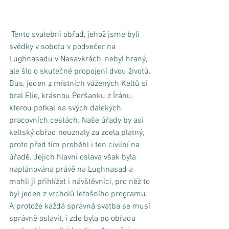
 Tento svatební obřad, jehož jsme byli 
svědky v sobotu v podvečer na 
Lughnasadu v Nasavkrách, nebyl hraný, 
ale šlo o skutečné propojení dvou životů. 
Bus, jeden z místních vážených Keltů si 
bral Elie, krásnou Peršanku z Íránu, 
kterou potkal na svých dalekých 
pracovních cestách. Naše úřady by asi 
keltský obřad neuznaly za zcela platný, 
proto před tím proběhl i ten civilní na 
úřadě. Jejich hlavní oslava však byla 
naplánována právě na Lughnasad a 
mohli jí přihlížet i návštěvníci, pro něž to 
byl jeden z vrcholů letošního programu. 
A protože každá správná svatba se musí 
správně oslavit, i zde byla po obřadu 