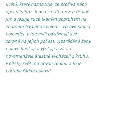
květů, který naznačuje, že prožívá něco 
speciálního.  Jeden z přítomných druidů 
jim svazuje ruce tkaným popruhem na 
znamení trvalého spojení . Vpravo stojící 
bojovníci  v tu chvíli pozdvihají své 
zbraně na jejich počest, vyparáděné ženy 
nalevo tleskají a výskají a zářící 
novomanželé šťastně vycházejí z kruhu. 
Keltský svět má novou rodinu a to je 
potřeba řádně oslavit!