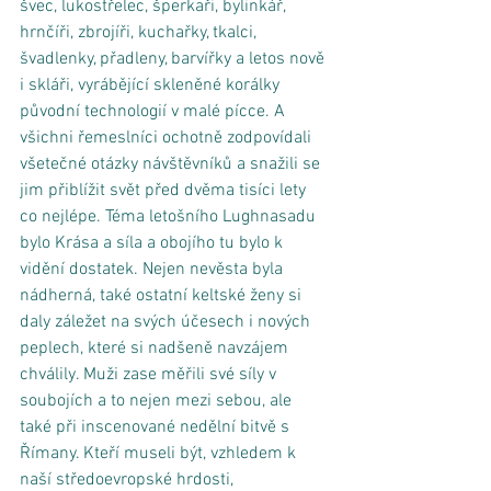
švec, lukostřelec, šperkaři, bylinkář, 
hrnčíři, zbrojíři, kuchařky, tkalci, 
švadlenky, přadleny, barvířky a letos nově 
i skláři, vyrábějící skleněné korálky 
původní technologií v malé pícce. A 
všichni řemeslníci ochotně zodpovídali 
všetečné otázky návštěvníků a snažili se 
jim přiblížit svět před dvěma tisíci lety 
co nejlépe. Téma letošního Lughnasadu 
bylo Krása a síla a obojího tu bylo k 
vidění dostatek. Nejen nevěsta byla 
nádherná, také ostatní keltské ženy si 
daly záležet na svých účesech i nových 
peplech, které si nadšeně navzájem 
chválily. Muži zase měřili své síly v 
soubojích a to nejen mezi sebou, ale 
také při inscenované nedělní bitvě s 
Římany. Kteří museli být, vzhledem k 
naší středoevropské hrdosti, 