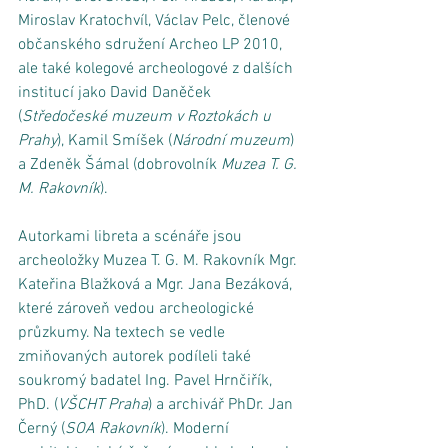
Miroslav Kratochvíl, Václav Pelc, členové 
občanského sdružení Archeo LP 2010, 
ale také kolegové archeologové z dalších 
institucí jako David Daněček 
(
Středočeské muzeum v Roztokách u 
Prahy
), Kamil Smíšek (
Národní muzeum
) 
a Zdeněk Šámal (dobrovolník 
Muzea T. G. 
M. Rakovník
). 
Autorkami libreta a scénáře jsou 
archeoložky Muzea T. G. M. Rakovník Mgr. 
Kateřina Blažková a Mgr. Jana Bezáková, 
které zároveň vedou archeologické 
průzkumy. Na textech se vedle 
zmiňovaných autorek podíleli také 
soukromý badatel Ing. Pavel Hrnčiřík, 
PhD. (
VŠCHT Praha
) a archivář PhDr. Jan 
Černý (
SOA Rakovník
). Moderní 