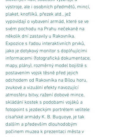
výstroje, ale i osobních předmětů, mincí, 
plaket, knoflíků, přezek atd., jež 
vypovídají o vybavení armád, které se ve 
svém pochodu na Prahu nečekaně na 
několik dní zastavily u Rakovníka. 
Expozice s řadou interaktivních prvků, 
jako je dotykový monitor s doplňujícími 
informacemi (fotografická dokumentace, 
mapy, plány), rozměrný model bojiště s 
postavením vojsk těsně před jejich 
odchodem od Rakovníka na Bílou horu, 
zvukové a vizuální efekty navozující 
atmosféru bitvy, ražení dobové mince, 
skládání kostek s podobami vojáků a 
fotopoint s jezdeckým portrétem velitele 
císařské armády K. B. Buquoye, je tak 
dalším a především dlouhodobým 
počinem muzea k prezentaci města v 