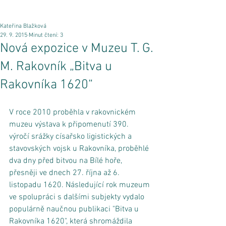
Kateřina Blažková
29. 9. 2015
Minut čtení: 3
Nová expozice v Muzeu T. G.
M. Rakovník „Bitva u
Rakovníka 1620“
V roce 2010 proběhla v rakovnickém 
muzeu výstava k připomenutí 390. 
výročí srážky císařsko ligistických a 
stavovských vojsk u Rakovníka, proběhlé 
dva dny před bitvou na Bílé hoře, 
přesněji ve dnech 27. října až 6. 
listopadu 1620. Následující rok muzeum 
ve spolupráci s dalšími subjekty vydalo 
populárně naučnou publikaci "Bitva u 
Rakovníka 1620", která shromáždila 