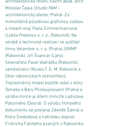
architektonické řešení navrhl akad. arch. 
Miloslav Čejka (
Studio FAM – 
architektonický atelier, Praha
). Za 
mimořádně působivou grafickou sazbou 
a tiskem stojí Pavla Zimmermannová 
(
Lokša Prepress s. r. o., Rakovník
). Na 
výrobě a technické realizaci se podíleli 
firmy Vetamber s. r. o. (Praha), ERIMP 
(Rakovník), Jiří Švancar (Lány), 
Sklenářství Pavel Vodrážka (Rakovník), 
zaměstnanci Muzea T. G. M. Rakovník a 
Sbor rakovnických ostrostřelců. 
Trojrozměrný model bojiště vyšel z dílny 
Tomáše a Báry Přistoupilových (Praha) a 
výroba mince je dílem mincíře Ladislava 
Pokorného (Desná). O výrobu filmového 
dokumentu se postaral Zdeněk Šámal a 
Klára Svobodová a nahrávku dopisů 
Fridricha Falckého psaných z Rakovníka 