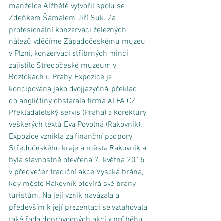
manželce Alžbětě vytvořil spolu se 
Zdeňkem Šámalem Jiří Suk. Za 
profesionální konzervaci železných 
nálezů vděčíme Západočeskému muzeu 
v Plzni, konzervaci stříbrných mincí 
zajistilo Středočeské muzeum v 
Roztokách u Prahy. Expozice je 
koncipována jako dvojjazyčná, překlad 
do angličtiny obstarala firma ALFA CZ 
Překladatelský servis (Praha) a korektury 
veškerých textů Eva Povolná (Rakovník). 
Expozice vznikla za finanční podpory 
Středočeského kraje a města Rakovník a 
byla slavnostně otevřena 7. května 2015 
v předvečer tradiční akce Vysoká brána, 
kdy město Rakovník otevírá své brány 
turistům. Na její vznik navázala a 
především k její prezentaci se vztahovala 
také řada doprovodných akcí v průběhu 