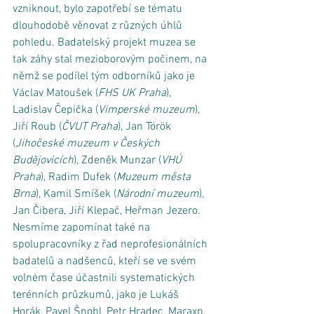
vzniknout, bylo zapotřebí se tématu 
dlouhodobě věnovat z různých úhlů 
pohledu. Badatelský projekt muzea se 
tak záhy stal mezioborovým počinem, na 
němž se podílel tým odborníků jako je 
Václav Matoušek (
FHS UK Praha
), 
Ladislav Čepička (
Vimperské muzeum
), 
Jiří Roub (
ČVUT Praha
), Jan Török 
(
Jihočeské muzeum v Českých 
Budějovicích
), Zdeněk Munzar (
VHÚ 
Praha
), Radim Dufek (
Muzeum města 
Brna
), Kamil Smíšek (
Národní muzeum
), 
Jan Čibera, Jiří Klepač, Heřman Jezero. 
Nesmíme zapomínat také na 
spolupracovníky z řad neprofesionálních 
badatelů a nadšenců, kteří se ve svém 
volném čase účastnili systematických 
terénních průzkumů, jako je Lukáš 
Horák, Pavel Šnobl, Petr Hradec, Maraxp, 