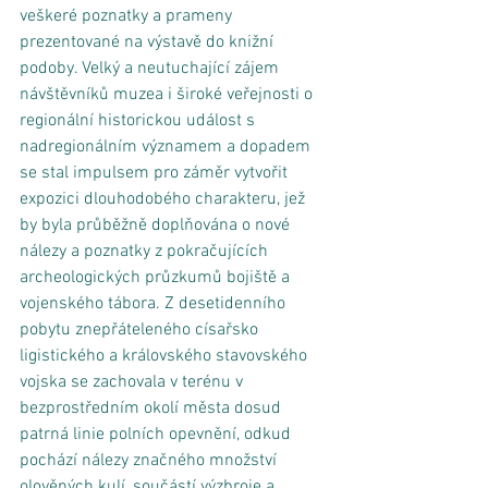
veškeré poznatky a prameny 
prezentované na výstavě do knižní 
podoby. Velký a neutuchající zájem 
návštěvníků muzea i široké veřejnosti o 
regionální historickou událost s 
nadregionálním významem a dopadem 
se stal impulsem pro záměr vytvořit 
expozici dlouhodobého charakteru, jež 
by byla průběžně doplňována o nové 
nálezy a poznatky z pokračujících 
archeologických průzkumů bojiště a 
vojenského tábora. Z desetidenního 
pobytu znepřáteleného císařsko 
ligistického a královského stavovského 
vojska se zachovala v terénu v 
bezprostředním okolí města dosud 
patrná linie polních opevnění, odkud 
pochází nálezy značného množství 
olověných kulí, součástí výzbroje a 