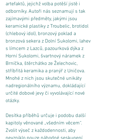
artefaktů, jejichž volba potěší jistě i 
odborníky. Autoři nás seznamují s tak 
zajímavými předměty, jakými jsou 
keramické plastiky z Troubelic, brotidol 
(chlebový idol), bronzový poklad a 
bronzová sekera z Dolní Sukolomi, lahev 
s límcem z Lazců, pazourková dýka z 
Horní Sukolomi, švartnový náramek z 
Brníčka, štěrchátko ze Želechovic, 
stříbřitá keramika a pranýř z Uničova. 
Mnohé z nich jsou skutečné unikáty 
nadregionálního významu, dokládající 
určité dobové jevy či vyvolávající nové 
otázky. 
Desítka příběhů určuje i podobu další 
kapitoly věnované „všedním věcem“. 
Zvolit výseč z každodennosti, aby 
nevzniklo pouze náhodné seskupení 