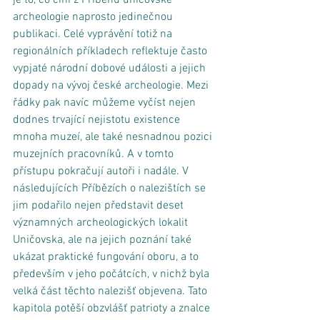
archeologie naprosto jedinečnou 
publikaci. Celé vyprávění totiž na 
regionálních příkladech reflektuje často 
vypjaté národní dobové události a jejich 
dopady na vývoj české archeologie. Mezi 
řádky pak navíc můžeme vyčíst nejen 
dodnes trvající nejistotu existence 
mnoha muzeí, ale také nesnadnou pozici 
muzejních pracovníků. A v tomto 
přístupu pokračují autoři i nadále. V 
následujících Příbězích o nalezištích se 
jim podařilo nejen představit deset 
významných archeologických lokalit 
Uničovska, ale na jejich poznání také 
ukázat praktické fungování oboru, a to 
především v jeho počátcích, v nichž byla 
velká část těchto nalezišť objevena. Tato 
kapitola potěší obzvlášť patrioty a znalce 