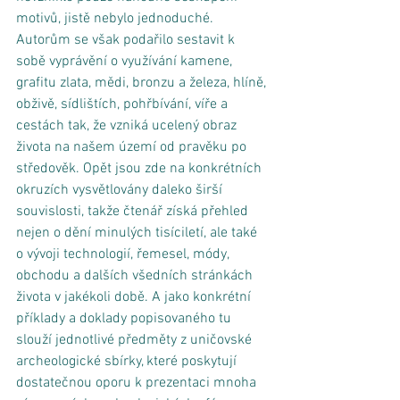
motivů, jistě nebylo jednoduché. 
Autorům se však podařilo sestavit k 
sobě vyprávění o využívání kamene, 
grafitu zlata, mědi, bronzu a železa, hlíně, 
obživě, sídlištích, pohřbívání, víře a 
cestách tak, že vzniká ucelený obraz 
života na našem území od pravěku po 
středověk. Opět jsou zde na konkrétních 
okruzích vysvětlovány daleko širší 
souvislosti, takže čtenář získá přehled 
nejen o dění minulých tisíciletí, ale také 
o vývoji technologií, řemesel, módy, 
obchodu a dalších všedních stránkách 
života v jakékoli době. A jako konkrétní 
příklady a doklady popisovaného tu 
slouží jednotlivé předměty z uničovské 
archeologické sbírky, které poskytují 
dostatečnou oporu k prezentaci mnoha 