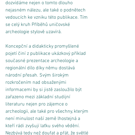
dozvídáme nejen o tomto dlouho 
nejasném nálezu, ale také o podnětech 
vedoucích ke vzniku této publikace. Tím 
se celý kruh Příběhů uničovské 
archeologie stylově uzavírá. 
Koncepční a didakticky promyšlené 
pojetí činí z publikace ukázkový příklad 
současné prezentace archeologie a 
regionální dílo díky němu dostává 
národní přesah. Svým širokým 
rozkročením nad obsaženými 
informacemi by si jistě zasloužilo být 
zařazeno mezi základní studijní 
literaturu nejen pro zájemce o 
archeologii, ale také pro všechny, kterým 
není minulost naší země lhostejná a 
kteří rádi zvyšují laťku svého vědění. 
Nezbývá tedy než doufat a přát, že světlé 