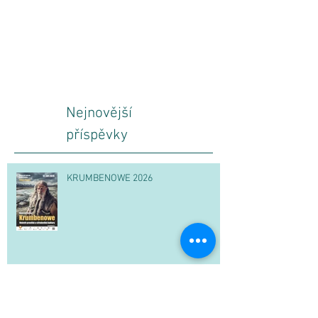
Nejnovější
příspěvky
KRUMBENOWE 2026
Pičhora ožila festivalem starověkých
Germánů