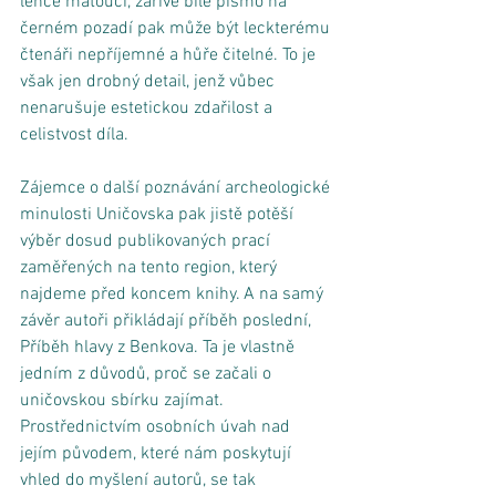
lehce matoucí, zářivě bílé písmo na 
černém pozadí pak může být leckterému 
čtenáři nepříjemné a hůře čitelné. To je 
však jen drobný detail, jenž vůbec 
nenarušuje estetickou zdařilost a 
celistvost díla. 
Zájemce o další poznávání archeologické 
minulosti Uničovska pak jistě potěší 
výběr dosud publikovaných prací 
zaměřených na tento region, který 
najdeme před koncem knihy. A na samý 
závěr autoři přikládají příběh poslední, 
Příběh hlavy z Benkova. Ta je vlastně 
jedním z důvodů, proč se začali o 
uničovskou sbírku zajímat. 
Prostřednictvím osobních úvah nad 
jejím původem, které nám poskytují 
vhled do myšlení autorů, se tak 