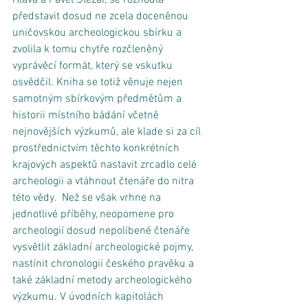
představit dosud ne zcela doceněnou 
uničovskou archeologickou sbírku a 
zvolila k tomu chytře rozčleněný 
vyprávěcí formát, který se vskutku 
osvědčil. Kniha se totiž věnuje nejen 
samotným sbírkovým předmětům a 
historii místního bádání včetně 
nejnovějších výzkumů, ale klade si za cíl 
prostřednictvím těchto konkrétních 
krajových aspektů nastavit zrcadlo celé 
archeologii a vtáhnout čtenáře do nitra 
této vědy.  Než se však vrhne na 
jednotlivé příběhy, neopomene pro 
archeologií dosud nepolíbené čtenáře 
vysvětlit základní archeologické pojmy, 
nastínit chronologii českého pravěku a 
také základní metody archeologického 
výzkumu. V úvodních kapitolách 