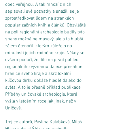
obec veřejnou. A tak mnozí z nich 
sepisovali své poznatky a snažili se je 
zprostředkovat lidem na stránkách 
popularizačních knih a článků. Obzvláště 
na poli regionální archeologie budily tyto 
snahy možná ne masový, ale o to hlubší 
zájem čtenářů, kterým záleželo na 
minulosti jejich rodného kraje. Někdy se 
ovšem podaří, že dílo na první pohled 
regionálního významu dalece přesáhne 
hranice svého kraje a skrz lokální 
klíčovou dírku dokáže hledět daleko do 
světa. A to je přesně příklad publikace 
Příběhy uničovské archeologie, která 
vyšla v letošním roce jak jinak, než v 
Uničově. 
Trojice autorů, Pavlína Kalábková, Miloš 
Hlava a Pavel Šlézar, se rozhodla 