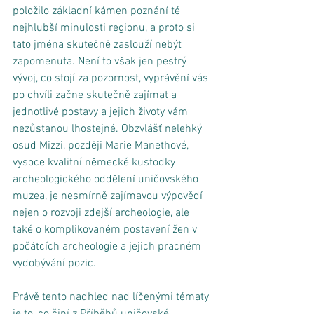
položilo základní kámen poznání té 
nejhlubší minulosti regionu, a proto si 
tato jména skutečně zaslouží nebýt 
zapomenuta. Není to však jen pestrý 
vývoj, co stojí za pozornost, vyprávění vás 
po chvíli začne skutečně zajímat a 
jednotlivé postavy a jejich životy vám 
nezůstanou lhostejné. Obzvlášť nelehký 
osud Mizzi, později Marie Manethové, 
vysoce kvalitní německé kustodky 
archeologického oddělení uničovského 
muzea, je nesmírně zajímavou výpovědí 
nejen o rozvoji zdejší archeologie, ale 
také o komplikovaném postavení žen v 
počátcích archeologie a jejich pracném 
vydobývání pozic. 
Právě tento nadhled nad líčenými tématy 
je to, co činí z Příběhů uničovské 