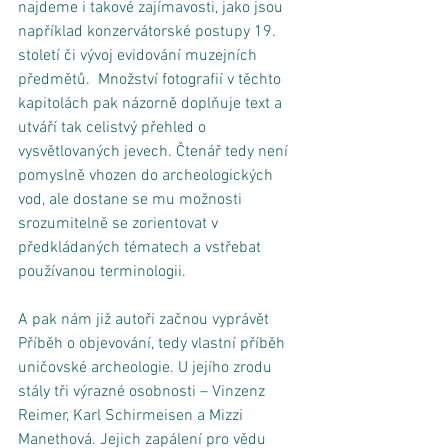
najdeme i takové zajímavosti, jako jsou 
například konzervátorské postupy 19. 
století či vývoj evidování muzejních 
předmětů.  Množství fotografií v těchto 
kapitolách pak názorně doplňuje text a 
utváří tak celistvý přehled o 
vysvětlovaných jevech. Čtenář tedy není 
pomyslně vhozen do archeologických 
vod, ale dostane se mu možnosti 
srozumitelně se zorientovat v 
předkládaných tématech a vstřebat 
používanou terminologii. 
A pak nám již autoři začnou vyprávět 
Příběh o objevování, tedy vlastní příběh 
uničovské archeologie. U jejího zrodu 
stály tři výrazné osobnosti – Vinzenz 
Reimer, Karl Schirmeisen a Mizzi 
Manethová. Jejich zapálení pro vědu 