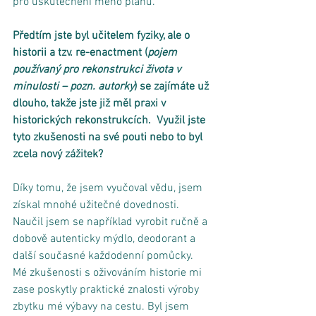
pro uskutečnění mého plánu. 
Předtím jste byl učitelem fyziky, ale o 
historii a tzv. re-enactment (
pojem 
používaný pro rekonstrukci života v 
minulosti – pozn. autorky
) se zajímáte už 
dlouho, takže jste již měl praxi v 
historických rekonstrukcích.  Využil jste 
tyto zkušenosti na své pouti nebo to byl 
zcela nový zážitek?
Díky tomu, že jsem vyučoval vědu, jsem 
získal mnohé užitečné dovednosti. 
Naučil jsem se například vyrobit ručně a 
dobově autenticky mýdlo, deodorant a 
další současné každodenní pomůcky. 
Mé zkušenosti s oživováním historie mi 
zase poskytly praktické znalosti výroby 
zbytku mé výbavy na cestu. Byl jsem 