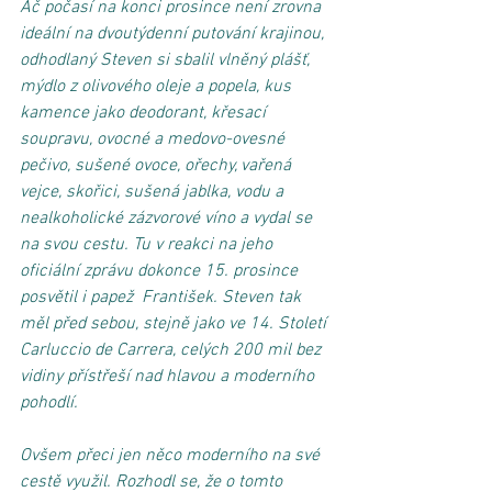
Ač počasí na konci prosince není zrovna 
ideální na dvoutýdenní putování krajinou, 
odhodlaný Steven si sbalil vlněný plášť, 
mýdlo z olivového oleje a popela, kus 
kamence jako deodorant, křesací 
soupravu, ovocné a medovo-ovesné 
pečivo, sušené ovoce, ořechy, vařená 
vejce, skořici, sušená jablka, vodu a 
nealkoholické zázvorové víno a vydal se 
na svou cestu. Tu v reakci na jeho 
oficiální zprávu dokonce 15. prosince 
posvětil i papež  František. Steven tak 
měl před sebou, stejně jako ve 14. Století 
Carluccio de Carrera, celých 200 mil bez 
vidiny přístřeší nad hlavou a moderního 
pohodlí.
Ovšem přeci jen něco moderního na své 
cestě využil. Rozhodl se, že o tomto 