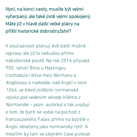
Nyní, na konci cesty, musíte být velmi 
vyčerpaný, ale také jistě velmi spokojený. 
Máte již v hlavě další velké plány na 
příští historické dobrodružství?
V současnosti plánuji dvě další možné 
výpravy, ale již to nebudou přímo 
náboženské poutě. Na rok 2016 připadá 
950. výročí Bitvy u Hastingsu 
(
rozhodující bitva mezi Normany a 
Anglosasy o nadvládu nad Anglií v roce 
1066, ve které zvítězilo normanské 
vojsko pod vedením vévody Viléma z 
Normandie – pozn. autorky
) a tak uvažuji 
o tom, že bych se vydal na pochod z 
francouzského Falais přímo na bojiště v 
Anglii, oblečený jako normanský rytíř. A 
mezitím by tam ve stejném čase putoval 