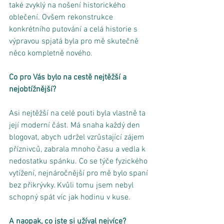
také zvyklý na nošení historického 
oblečení. Ovšem rekonstrukce 
konkrétního putování a celá historie s 
výpravou spjatá byla pro mě skutečně 
něco kompletně nového. 
Co pro Vás bylo na cestě nejtěžší a 
nejobtížnější?
Asi nejtěžší na celé pouti byla vlastně ta 
její moderní část. Má snaha každý den 
blogovat, abych udržel vzrůstající zájem 
příznivců, zabrala mnoho času a vedla k 
nedostatku spánku. Co se týče fyzického 
vytížení, nejnáročnější pro mě bylo spaní 
bez přikrývky. Kvůli tomu jsem nebyl 
schopný spát víc jak hodinu v kuse. 
A naopak, co jste si užíval nejvíce?