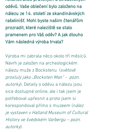
oděvů. Vaše oblečení bylo založeno na 
nálezu ze 14. století ze skandinávských 
rašelinišť. Mohl byste našim čtenářům 
prozradit, které naleziště se stalo 
pramenem pro Váš oděv? A jak dlouho 
Vám následná výroba trvala?
Výroba mi zabrala něco okolo tří měsíců. 
Návrh je založen na archeologickém 
nálezu muže z Bockstenu  (
světově 
proslulý jako „Bocksten Man“ -  pozn. 
autorky
). Detaily o oděvu a nálezu jsou 
sice dostupné online, ale i tak jsem je 
potřeboval upřesnit a proto jsem si 
korespondoval přímo s muzeem (
nález 
je vystaven v Halland Museum of Cultural 
History ve švédském Varbergu – pozn. 
autorky
). 