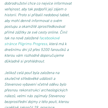
dobrodružství chce co nejvíce informovat 
veřejnost, aby tak podpořil její zájem o 
historii. Proto si přibalil nedobový tablet, 
aby mohl denně informovat o svém 
postupu a okamžitě zprostředkovávat 
přímé zážitky ze své cesty online. Činil 
tak na nově založené 
facebookové 
stránce Pilgrims Progress
, která má k 
dnešnímu dni již přes 5200 fanoušků a 
kterou vám rozhodně doporučujeme 
důkladně si prohlédnout. 
Jelikož celá pouť byla založena na 
skutečné středověké události a 
Stevenovo vybavení včetně oděvu bylo 
přesnou rekonstrukcí archeologických 
nálezů, velmi nás zajímaly Stevenovy 
bezprostřední dojmy z této pouti, kterou 
úspěšně zakončil 29. prosince.