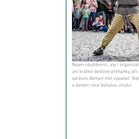
Nejen návštěvníci, ale i organizá
ani krátké dešťové přeháňky, při
správný 
Beltain
 měl vypadat. Tep
v daném roce bohatou úrodu!