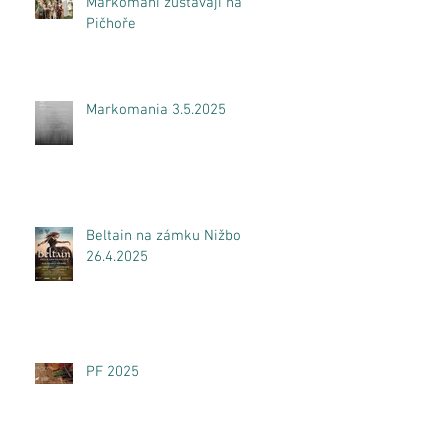
Markomani zůstávají na
Pičhoře
Markomania 3.5.2025
Beltain na zámku Nižbor
26.4.2025
PF 2025