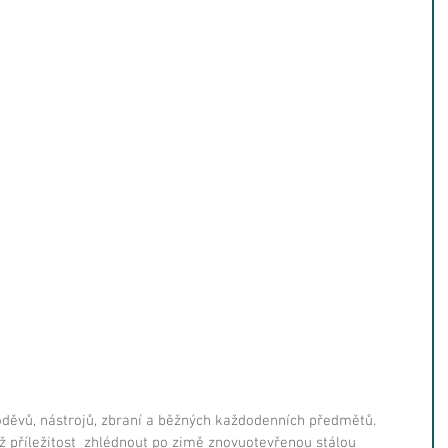
děvů, nástrojů, zbraní a běžných každodenních předmětů. 
 příležitost  
zhlédnout
 po zimě znovuotevřenou stálou 