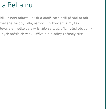
 na Beltainu
i, již není takové úskalí a obtíž, zato naši předci to tak 
omezené zásoby jídla, nemoci… S koncem zimy tak 
va, ale i velké oslavy. Blížilo se totiž příznivější období, v 
hých měsících znovu ožívala a plodiny začínaly růst.