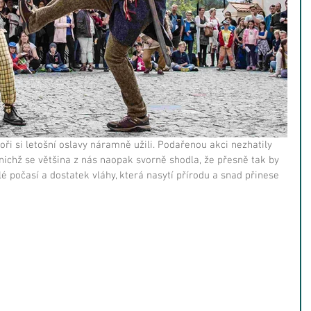
toři si letošní oslavy náramně užili. Podařenou akci nezhatily 
 nichž se většina z nás naopak svorně shodla, že přesně tak by 
lé počasí a dostatek vláhy, která nasytí přírodu a snad přinese 