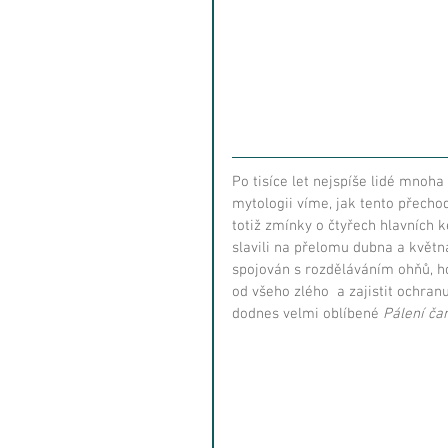
Po tisíce let nejspíše lidé mnoha
mytologii víme, jak tento přechod
totiž zmínky o čtyřech hlavních k
slavili na přelomu dubna a květn
spojován s rozděláváním ohňů, ho
od všeho zlého  a zajistit ochran
dodnes velmi oblíbené 
Pálení ča