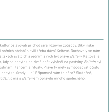
 kultur oslavovali příchod jara různými způsoby. Díky irské 
 ročních období slavili třeba dávní Keltové. Dochovaly se nám 
eltských svátcích a jedním z nich byl právě 
Beltain
. Keltové jej 
a, kdy se dobytek po zimě opět vyháněl na pastviny. 
Beltain 
byl 
stinami, tancem a rituály. Právě ty měly symbolizovat očistu 
u dobytka, úrody i lidí. Připomíná vám to něco? Skutečně, 
rodějnic
 má s 
Beltain
em opravdu mnoho společného.