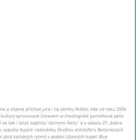
e a vítáme příchod jara i na zámku Nižbor, kde od roku 2004 
kultury
 spravované Ústavem archeologické památkové péče 
se tak i letos zaplnilo "dávnými Kelty" a v sobotu 27. dubna 
ne, vypukly bujaré radovánky. Skvělou atmosféru 
Beltain
ových 
í plná keltských rytmů v podání úžasných kapel 
Blue 