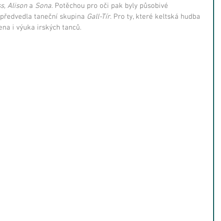
, Alison 
a 
Sona
. Potěchou pro oči pak byly působivé 
 předvedla taneční skupina 
Gall-Tír
. Pro ty, které keltská hudba 
ena i výuka irských tanců. 