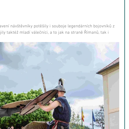
ení návštěvníky potěšily i souboje legendárních bojovníků z 
jily taktéž mladí válečníci, a to jak na straně Římanů, tak i 