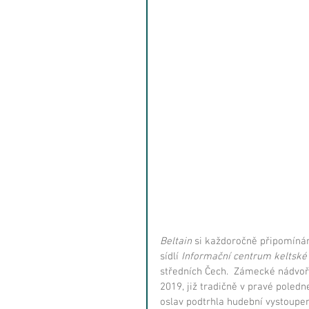
Beltain 
si každoročně připomínám
sídlí 
Informační centrum keltské 
středních Čech.  Zámecké nádvoří 
2019, již tradičně v pravé poled
oslav podtrhla hudební vystoupen