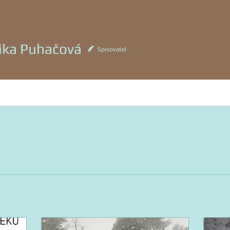
 Puhačová
ika Puhačová
Spisovatel