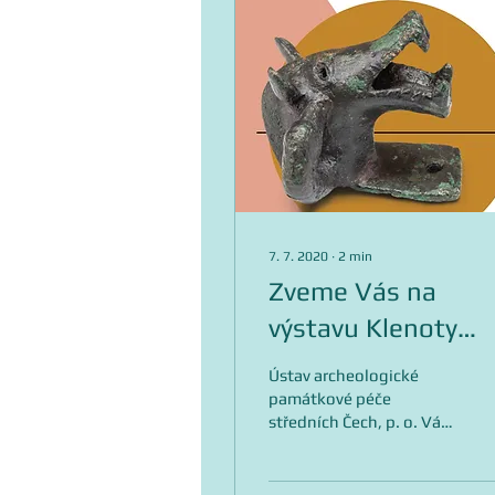
7. 7. 2020
∙
2
min
Zveme Vás na
výstavu Klenoty
středočeského
Ústav archeologické
pravěku
památkové péče
středních Čech, p. o. Vás
srdečně zve na výstavu
Klenoty středočeského
pravěku. Ta navazuje