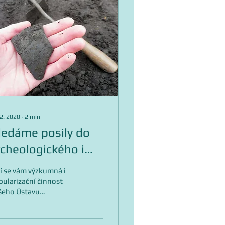
 2. 2020
∙
2
min
ledáme posily do
rcheologického i
dukačního týmu!
í se vám výzkumná i
ularizační činnost
šeho Ústavu
cheologické
mátkové péče
edních Čech a chcete