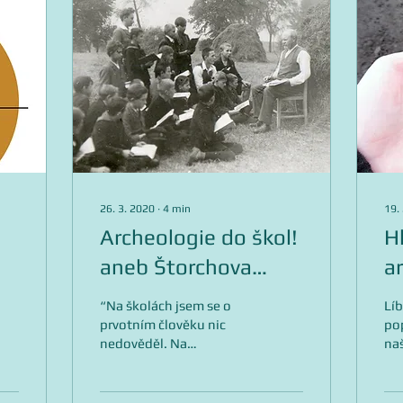
26. 3. 2020
∙
4
min
19.
Archeologie do škol!
H
aneb Štorchova
a
reformní výuka,
e
“Na školách jsem se o
Líb
která se neujala
prvotním člověku nic
pop
nedověděl. Na
na
učitelském ústavě jsem
ar
našel v dějepisné
pa
učebnici asi pět řádků o...
stř