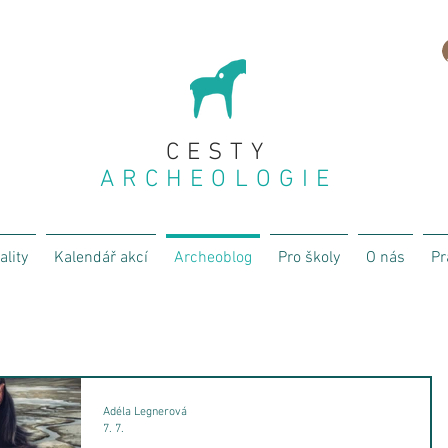
CESTY
ARCHEOLOGIE
ality
Kalendář akcí
Archeoblog
Pro školy
O nás
Pr
Adéla Legnerová
7. 7.