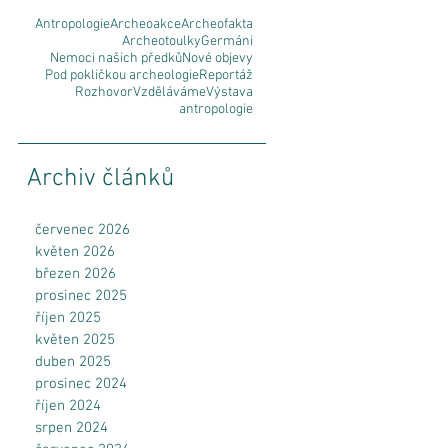
Antropologie
Archeoakce
Archeofakta
Archeotoulky
Germáni
Nemoci našich předků
Nové objevy
Pod pokličkou archeologie
Reportáž
Rozhovor
Vzděláváme
Výstava
antropologie
Archiv článků
červenec 2026
květen 2026
březen 2026
prosinec 2025
říjen 2025
květen 2025
duben 2025
a
prosinec 2024
říjen 2024
srpen 2024