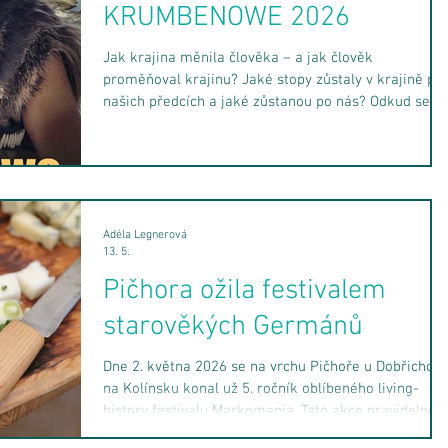
KRUMBENOWE 2026
Jak krajina měnila člověka – a jak člověk
proměňoval krajinu? Jaké stopy zůstaly v krajině po
našich předcích a jaké zůstanou po nás? Odkud se
vzaly suroviny, potraviny a materiály, které dnes
považujeme za běžné? Co všechno se z materiálů
kolem nás dá využít? A jak by vlastně naše okolí
vypadalo, kdyby se lidé nikdy nestali zemědělci?
Netrpělivě očekávaný osmý ročník veletrhu pravěké
a středověké kultury Krumbenowe letos opět otevře
Adéla Legnerová
13. 5.
v sobotu 12. září 2026 v 10:00 brány Pi
Pičhora ožila festivalem
starověkých Germánů
Dne 2. května 2026 se na vrchu Pičhoře u Dobřichov
na Kolínsku konal už 5. ročník oblíbeného living-
history festivalu Markomania. Tato akce pravidelně
oživuje evropsky velmi významnou archeologickou