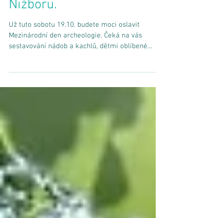
Keltský svátek Samhain
přijďte oslavit na zámek do
Nižboru.
Už tuto sobotu 19.10. budete moci oslavit
Mezinárodní den archeologie. Čeká na vás
sestavování nádob a kachlů, dětmi oblíbené
pískoviště...