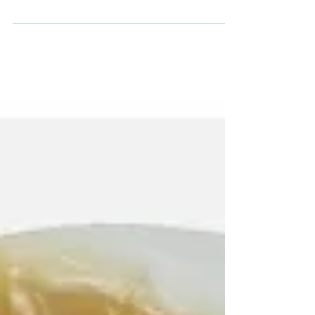
platí, že se i po zabouchnutí dveří kanceláře
člověku honí hlavou nejrůznější myšlenky...