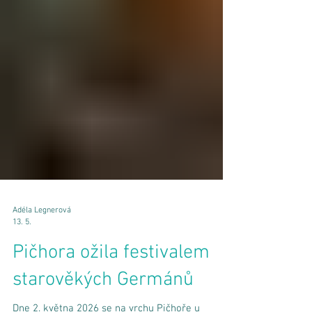
Adéla Legnerová
13. 5.
Pičhora ožila festivalem
starověkých Germánů