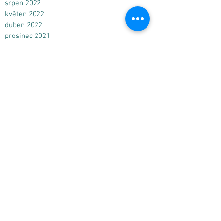
prosinec 2022
srpen 2022
květen 2022
duben 2022
prosinec 2021
září 2021
srpen 2021
červen 2021
květen 2021
duben 2021
březen 2021
únor 2021
leden 2021
prosinec 2020
listopad 2020
říjen 2020
září 2020
srpen 2020
červenec 2020
červen 2020