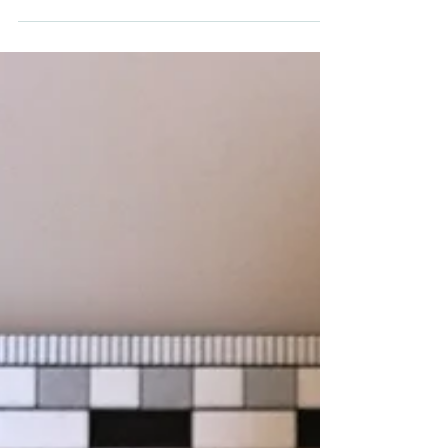
V pilotním díle seriálu Pod pokličkou archeologie
jsme si řekli, co se děje s movitými artefakty
poté, co jsou vyzvednuty ze země, ale...