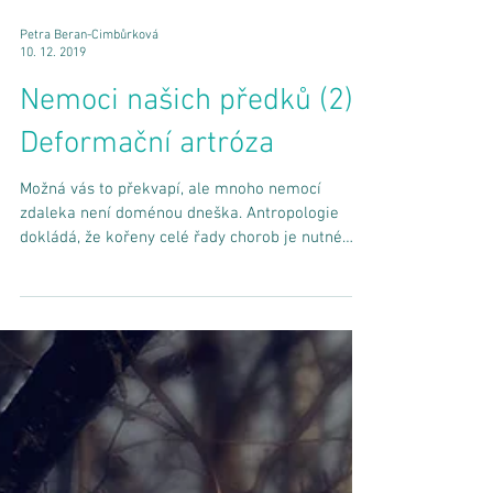
Petra Beran-Cimbůrková
10. 12. 2019
Nemoci našich předků (2):
Deformační artróza
Možná vás to překvapí, ale mnoho nemocí
zdaleka není doménou dneška. Antropologie
dokládá, že kořeny celé řady chorob je nutné
hledat již...