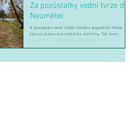
Za pozůstatky vodní tvrze do
Neumětel
K poznávání okolí může člověka popostrčit třeba
taková plánovaná odstávka elektřiny. Tak tomu
alespoň bylo v mém případě tehdy, když jsem...