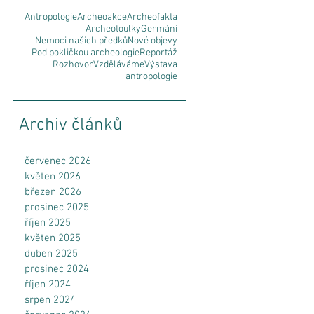
Antropologie
Archeoakce
Archeofakta
Archeotoulky
Germáni
Nemoci našich předků
Nové objevy
Pod pokličkou archeologie
Reportáž
Rozhovor
Vzděláváme
Výstava
antropologie
Archiv článků
červenec 2026
květen 2026
březen 2026
prosinec 2025
říjen 2025
květen 2025
duben 2025
prosinec 2024
říjen 2024
srpen 2024