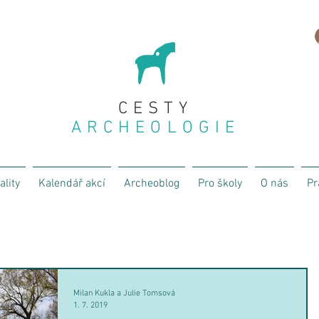
CESTY
ARCHEOLOGIE
ality
Kalendář akcí
Archeoblog
Pro školy
O nás
Pr
Milan Kukla a Julie Tomsová
1. 7. 2019