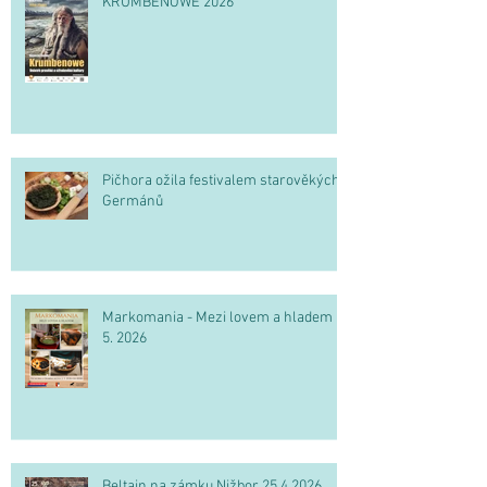
KRUMBENOWE 2026
Pičhora ožila festivalem starověkých
Germánů
Markomania - Mezi lovem a hladem 2.
5. 2026
Beltain na zámku Nižbor 25.4.2026