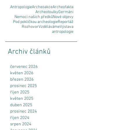
Antropologie
Archeoakce
Archeofakta
Archeotoulky
Germáni
Nemoci našich předků
Nové objevy
Pod pokličkou archeologie
Reportáž
Rozhovor
Vzděláváme
Výstava
antropologie
k
Archiv článků
červenec 2026
květen 2026
březen 2026
prosinec 2025
říjen 2025
květen 2025
duben 2025
prosinec 2024
říjen 2024
srpen 2024