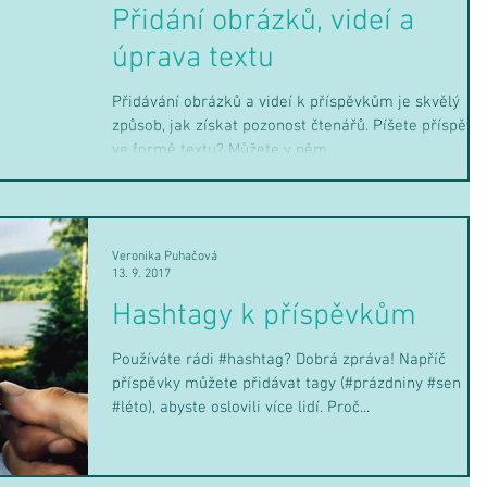
Přidání obrázků, videí a
úprava textu
Přidávání obrázků a videí k příspěvkům je skvělý
způsob, jak získat pozonost čtenářů. Píšete příspěve
ve formě textu? Můžete v něm...
Veronika Puhačová
13. 9. 2017
Hashtagy k příspěvkům
Používáte rádi #hashtag? Dobrá zpráva! Napříč
příspěvky můžete přidávat tagy (#prázdniny #sen
#léto), abyste oslovili více lidí. Proč...