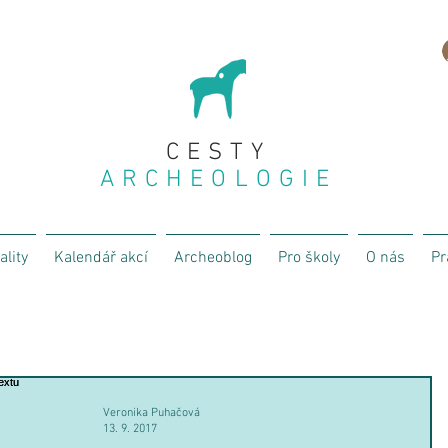
CESTY
ARCHEOLOGIE
ality
Kalendář akcí
Archeoblog
Pro školy
O nás
Pr
Veronika Puhačová
13. 9. 2017