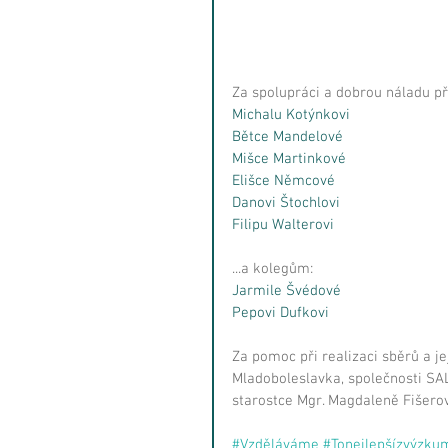
Za spolupráci a dobrou náladu př
Michalu Kotýnkovi
Bětce Mandelové
Mišce Martinkové
Elišce Němcové
Danovi Štochlovi
Filipu Walterovi
...a kolegům:
Jarmile Švédové
Pepovi Dufkovi
Za pomoc při realizaci sběrů a 
Mladoboleslavka, společnosti SALI
starostce Mgr. Magdaleně Fišerov
#Vzděláváme
#Tonejlepšízvýzk