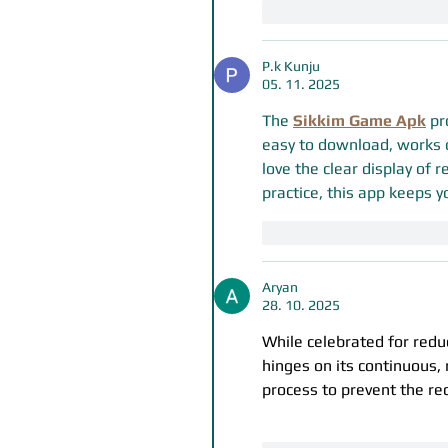
To se mi líbí
Reago
P.k Kunju
05. 11. 2025
The 
Sikkim Game Apk
 pr
easy to download, works o
love the clear display of r
practice, this app keeps 
To se mi líbí
Reago
Aryan
28. 10. 2025
While celebrated for reduc
hinges on its continuous,
process to prevent the re