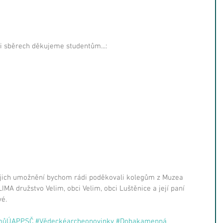
i sběrech děkujeme studentům...:
jejich umožnění bychom rádi poděkovali kolegům z Muzea 
MA družstvo Velim, obci Velim, obci Luštěnice a její paní 
é. 
umůÚAPPSČ
#Vědeckéarcheonovinky
#Dobakamenná