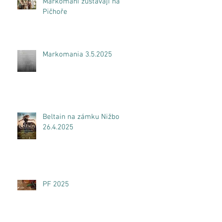
Markomani zůstávají na
Pičhoře
Markomania 3.5.2025
Beltain na zámku Nižbor
26.4.2025
PF 2025