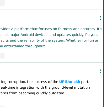
vat
ovides a platform that focuses on fairness and accuracy. It’s 
n all major Android devices, and updates quickly. Players 
esults and the reliability of the system. Whether for fun or 
you entertained throughout.
vat
ing corruption, the success of the 
UP Bhulekh
 portal 
 real-time integration with the ground-level mutation 
cords from becoming quickly outdated.