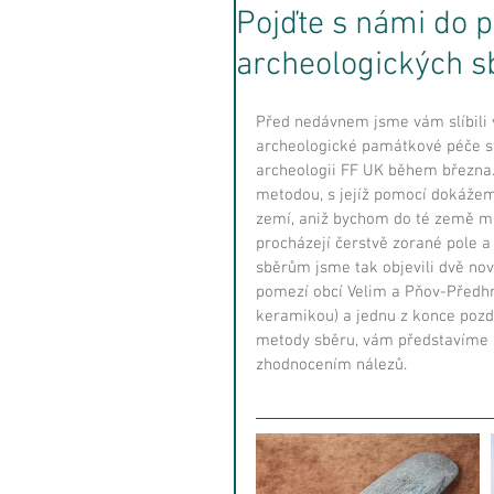
Pojďte s námi do p
archeologických s
Před nedávnem jsme vám slíbili v
archeologické památkové péče st
archeologii FF UK během března. 
metodou, s jejíž pomocí dokážeme
zemí, aniž bychom do té země mu
procházejí čerstvě zorané pole a 
sběrům jsme tak objevili dvě nov
pomezí obcí Velim a Pňov-Předhra
keramikou) a jednu z konce pozdn
metody sběru, vám představíme ny
zhodnocením nálezů. 