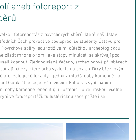
olí aneb fotoreport z
běrů
elkou fotoreportáž z povrchových sběrů, které náš Ústav 
ředních Čech provedl ve spolupráci se studenty Ústavu pro 
Povrchové sběry jsou totiž velmi důležitou archeologickou 
 zjistit mnohé o tom, jaké stopy minulosti se skrývají pod 
seli kopnout. Zjednodušeně řečeno, archeologové při sběrech 
sbírají nálezy, které orba vyvlekla na povrch. Díky březnovým 
é archeologické lokality - jednu z mladší doby kamenné na 
dí (konkrétně se jedná o vesnici kultury s vypíchanou 
í doby kamenné (eneolitu) u Luštěnic. Tu velimskou, včetně 
ní ve fotoreportáži, tu luštěnickou zase příště i se 