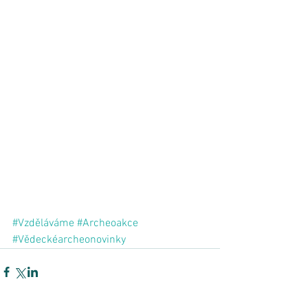
#Vzděláváme
#Archeoakce
#Vědeckéarcheonovinky