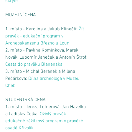
skryté
MUZEJNÍ CENA
1. místo - Karolina a Jakub Klinečtí: 
Žít 
pravěk - edukační program v 
Archeoskanzenu Březno u Loun
2. místo - Pavlína Komínková, Marek 
Novák, Lubomír Janeček a Antonín Štrof: 
Cesta do pravěku Blanenska
3. místo - Michal Beránek a Milena 
Pečárková: 
Dílna archeologa v Muzeu 
Cheb
STUDENTSKÁ CENA
1. místo - Tereza Lefnerová, Jan Havelka 
a Ladislav Čejka: 
Oživlý pravěk - 
edukačně zážitkový program v pravěké 
osadě Křivolík