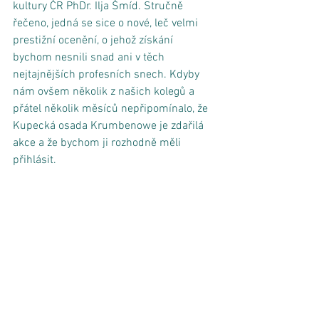
kultury ČR PhDr. Ilja Šmíd. Stručně 
řečeno, jedná se sice o nové, leč velmi 
prestižní ocenění, o jehož získání 
bychom nesnili snad ani v těch 
nejtajnějších profesních snech. Kdyby 
nám ovšem několik z našich kolegů a 
přátel několik měsíců nepřipomínalo, že 
Kupecká osada Krumbenowe je zdařilá 
akce a že bychom ji rozhodně měli 
přihlásit.