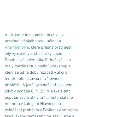
A tak jsme to na poslední chvíli v 
prosinci loňského roku učinili a 
Krumbenowe
, které přesně před šesti 
lety vymyslely archeoložky Lucie 
Šmahelová a Veronika Puhačová jako 
malý meziinstitucionální workshop a 
který se od té doby rozrostl v akci s 
téměř pětitisícovou návštěvností, 
přihlásili. A jaké bylo naše překvapení, 
když v pondělí 8. 4. 2019 získala tato 
popularizační aktivita 1. místo Zlatého 
mamuta v kategorii Hlavní cena. 
Vyhlášení proběhlo v Pavilonu Anthropos 
Moravského zemského muzea v Brně a 