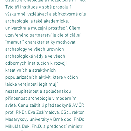
Ústavu archeologie a muzeologie FF MU.  
Tyto tři instituce v sobě propojují 
výzkumné, vzdělávací a sbírkotvorné cíle 
archeologie, a také akademické, 
univerzitní a muzejní prostředí. Cílem 
uzavřeného partnerství je dle oficiální 
"mamutí" charakteristiky motivovat 
archeology ve všech úrovních 
archeologické vědy a ve všech 
odborných institucích k rozvoji 
kreativních a atraktivních 
popularizačních aktivit, které v očích 
laické veřejnosti legitimují 
nezastupitelnost a společenskou 
přínosnost archeologie v moderním 
světě. Cenu zaštítili předsedkyně AV ČR 
prof. RNDr. Eva Zažímalová, CSc., rektor 
Masarykovy univerzity v Brně doc. PhDr. 
Mikuláš Bek, Ph.D. a předchozí ministr 