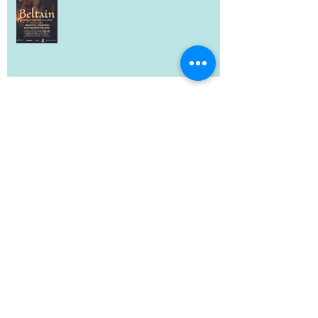
PF 2026
Samhain 18.10.2025
Markomani zůstávají na Pičhoře