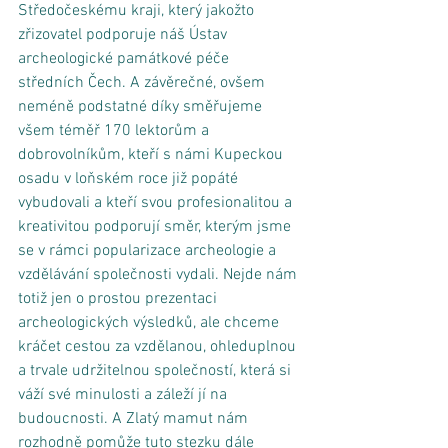
Středočeskému kraji, který jakožto 
zřizovatel podporuje náš Ústav 
archeologické památkové péče 
středních Čech. A závěrečné, ovšem 
neméně podstatné díky směřujeme 
všem téměř 170 lektorům a 
dobrovolníkům, kteří s námi Kupeckou 
osadu v loňském roce již popáté 
vybudovali a kteří svou profesionalitou a 
kreativitou podporují směr, kterým jsme 
se v rámci popularizace archeologie a 
vzdělávání společnosti vydali. Nejde nám 
totiž jen o prostou prezentaci 
archeologických výsledků, ale chceme 
kráčet cestou za vzdělanou, ohleduplnou 
a trvale udržitelnou společností, která si 
váží své minulosti a záleží jí na 
budoucnosti. A Zlatý mamut nám 
rozhodně pomůže tuto stezku dále 