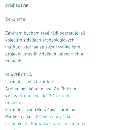
prošlapávat. 
Děkujeme!
Závěrem bychom také rádi pogratulovali 
kolegům z dalších archeologických 
institucí, kteří se se svými vynikajícími 
projekty umístili v dalších kategoriích a 
místech:
HLAVNÍ CENA
2. místo - kolektiv autorů 
Archeologického ústavu AV ČR Praha, 
v.v.i. za 
Archeologické 3D virtuální 
muzeum
3. místo - Ivana Boháčová, Jaroslav 
Podliska a kol.: 
Průvodce pražskou 
archeologií - Památky známé, neznámé i 