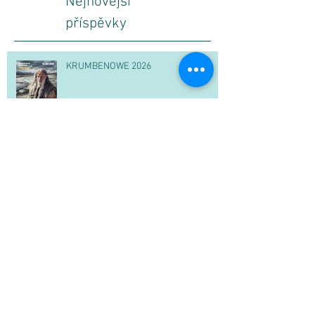
Nejnovější
příspěvky
KRUMBENOWE 2026
Pičhora ožila festivalem starověkých
Germánů
Markomania - Mezi lovem a hladem 2.
5. 2026