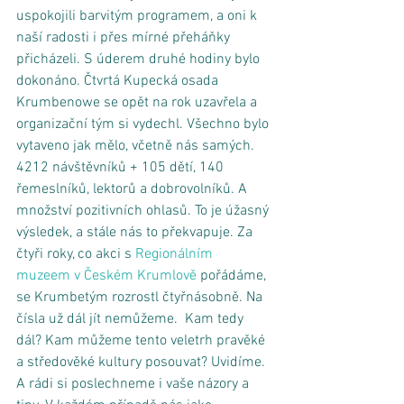
uspokojili barvitým programem, a oni k 
naší radosti i přes mírné přeháňky 
přicházeli. S úderem druhé hodiny bylo 
dokonáno. Čtvrtá Kupecká osada 
Krumbenowe se opět na rok uzavřela a 
organizační tým si vydechl. Všechno bylo 
vytaveno jak mělo, včetně nás samých. 
4212 návštěvníků + 105 dětí, 140 
řemeslníků, lektorů a dobrovolníků. A 
množství pozitivních ohlasů. To je úžasný 
výsledek, a stále nás to překvapuje. Za 
čtyři roky, co akci s 
Regionálním 
muzeem v Českém Krumlově
 pořádáme, 
se Krumbetým rozrostl čtyřnásobně. Na 
čísla už dál jít nemůžeme.  Kam tedy 
dál? Kam můžeme tento veletrh pravěké 
a středověké kultury posouvat? Uvidíme. 
A rádi si poslechneme i vaše názory a 