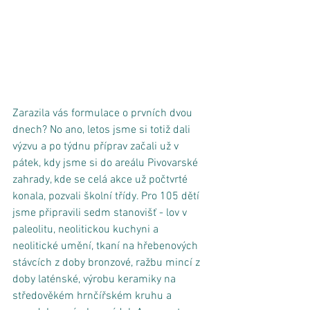
Zarazila vás formulace o prvních dvou 
dnech? No ano, letos jsme si totiž dali 
výzvu a po týdnu příprav začali už v 
pátek, kdy jsme si do areálu Pivovarské 
zahrady, kde se celá akce už počtvrté 
konala, pozvali školní třídy. Pro 105 dětí 
jsme připravili sedm stanovišť - lov v 
paleolitu, neolitickou kuchyni a 
neolitické umění, tkaní na hřebenových 
stávcích z doby bronzové, ražbu mincí z 
doby laténské, výrobu keramiky na 
středověkém hrnčířském kruhu a 