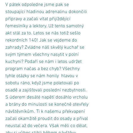
V pátek odpoledne jsme pak se 
stoupající hladinou adrenalinu dokončili 
přípravy a začali vítat přijíždějící 
řemeslníky a lektory. Už tento samotný 
akt stál za to. Letos se nás totiž sešlo 
rekordních 140! Jak se vejdeme do 
zahrady? Zvládne náš skvělý kuchař se 
svým týmem všechny nasytit v polní 
kuchyni? Podaří se nám i letos udržet 
program načas a bez chyb? Všechny 
tyhle otázky se nám honily  hlavou v 
sobotu ráno, když jsme poletovali po 
osadě a zajišťovali poslední nezbytnosti. 
S úderem desáté napětí dosáhlo vrcholu 
a brány do minulosti se konečně otevřely 
návštěvníkům. Ti k našemu překvapení 
začali okamžitě proudit do osady a příval 
neustal až do večera. Však měli co dělat, 
aby si vůbec stihli během návštěvy 