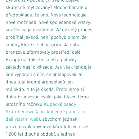
Byl bronz v počátcích svého objevu 
skutečně mytizovaný? Mnoho badatelů 
předpokládá, že ano. Nová technologie, 
nové možnosti, nové společenské vrstvy, 
snažící se je ovládnout. Ať už celý proces 
probíhal jakkoli, není pochyb o tom, že 
změny, které s sebou přinesla doba 
bronzová, zformovaly prostředí celé 
Evropy na další tisíciletí a položily 
základy naší civilizace. Jak však tehdejší 
lidé vypadali a čím se obklopovali, to 
dnes tuší kromě archeologů jen 
málokdo. A to je škoda. Proto jsme si 
dobu bronzovou zvolili jako hlavní téma 
letošního ročníku 
Kupecké osady 
Krumbenowe
 (ano, konečně jsme akci 
dali vlastní web)
, abychom jednak 
prezentovali návštěvníkům toto více jak 
1200 let dlouhé období, a jednak 