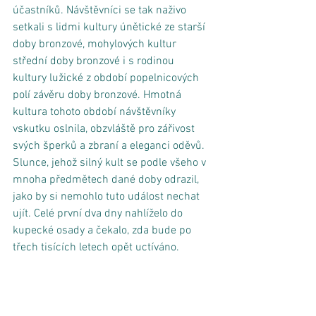
účastníků. Návštěvníci se tak naživo 
setkali s lidmi kultury únětické ze starší 
doby bronzové, mohylových kultur 
střední doby bronzové i s rodinou 
kultury lužické z období popelnicových 
polí závěru doby bronzové. Hmotná 
kultura tohoto období návštěvníky 
vskutku oslnila, obzvláště pro zářivost 
svých šperků a zbraní a eleganci oděvů. 
Slunce, jehož silný kult se podle všeho v 
mnoha předmětech dané doby odrazil, 
jako by si nemohlo tuto událost nechat 
ujít. Celé první dva dny nahlíželo do 
kupecké osady a čekalo, zda bude po 
třech tisících letech opět uctíváno. 