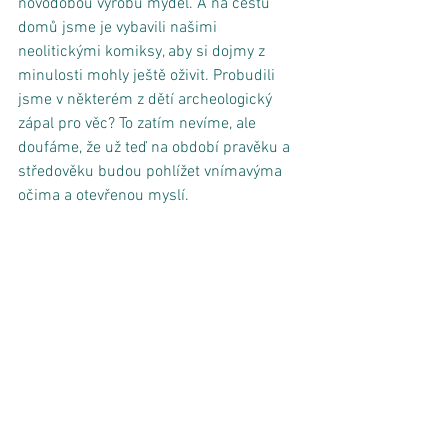
novodobou výrobu mýdel. A na cestu 
domů jsme je vybavili našimi 
neolitickými komiksy, aby si dojmy z 
minulosti mohly ještě oživit. Probudili 
jsme v některém z dětí archeologický 
zápal pro věc? To zatím nevíme, ale 
doufáme, že už teď na období pravěku a 
středověku budou pohlížet vnímavýma 
očima a otevřenou myslí. 