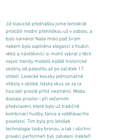
Již klasické přednášky jsme tentokrát 
proložili módní přehlídkou už v sobotu, a 
bylo narváno! Naše molo pod širým 
nebem bylo zaplněno elegancí z hlubin 
věků a návštěvníci si mohli vybrat z těch 
nejvíc trendy modelů každé historické 
sezóny, od paleolitu až po začátek 17. 
století. Lovecké kousky jednoznačně 
vítězily v oblibě, lidský vkus se za ta 
tisíciletí prostě příliš nezměnil. Móda 
dostala prostor i při večerním 
představení, které bylo už tradičně 
kombinací hudby, tance a vzdělávacího 
poselství. Tím byla pro letošek 
technologie tavby bronzu, a tak i všichni 
pravěcí performeři byli zahaleni (někteří 