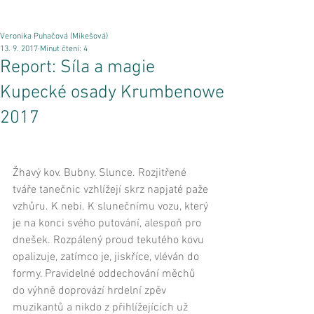
Veronika Puhačová (Mikešová)
13. 9. 2017
Minut čtení: 4
Report: Síla a magie
Kupecké osady Krumbenowe
2017
Žhavý kov. Bubny. Slunce. Rozjitřené 
tváře tanečnic vzhlížejí skrz napjaté paže 
vzhůru. K nebi. K slunečnímu vozu, který 
je na konci svého putování, alespoň pro 
dnešek. Rozpálený proud tekutého kovu 
opalizuje, zatímco je, jiskříce, vléván do 
formy. Pravidelné oddechování měchů 
do výhně doprovází hrdelní zpěv 
muzikantů a nikdo z přihlížejících už 