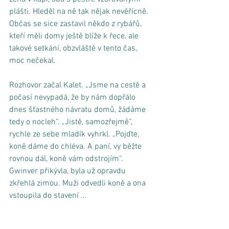
plášti. Hleděl na ně tak nějak nevěřícně. 
Občas se sice zastavil někdo z rybářů, 
kteří měli domy ještě blíže k řece, ale 
takové setkání, obzvláště v tento čas, 
moc nečekal. 
Rozhovor začal Kalet. „Jsme na cestě a 
počasí nevypadá, že by nám dopřálo 
dnes šťastného návratu domů, žádáme 
tedy o nocleh“. „Jistě, samozřejmě“, 
rychle ze sebe mladík vyhrkl. „Pojďte, 
koně dáme do chléva. A paní, vy běžte 
rovnou dál, koně vám odstrojím“. 
Gwinver přikývla, byla už opravdu 
zkřehlá zimou. Muži odvedli koně a ona 
vstoupila do stavení ... 