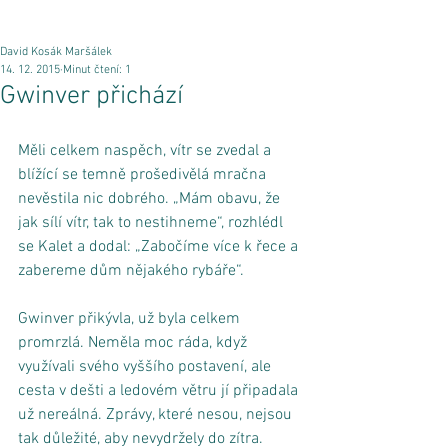
David Kosák Maršálek
14. 12. 2015
Minut čtení: 1
Gwinver přichází
Měli celkem naspěch, vítr se zvedal a 
blížící se temně prošedivělá mračna 
nevěstila nic dobrého. „Mám obavu, že 
jak sílí vítr, tak to nestihneme“, rozhlédl 
se Kalet a dodal: „Zabočíme více k řece a 
zabereme dům nějakého rybáře“. 
Gwinver přikývla, už byla celkem 
promrzlá. Neměla moc ráda, když 
využívali svého vyššího postavení, ale 
cesta v dešti a ledovém větru jí připadala 
už nereálná. Zprávy, které nesou, nejsou 
tak důležité, aby nevydržely do zítra. 