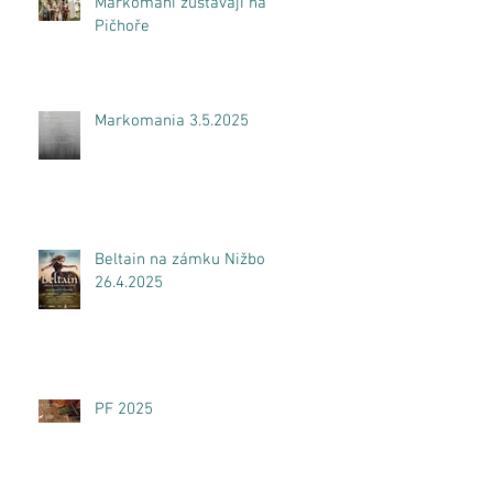
Markomani zůstávají na
Pičhoře
Markomania 3.5.2025
Beltain na zámku Nižbor
26.4.2025
PF 2025