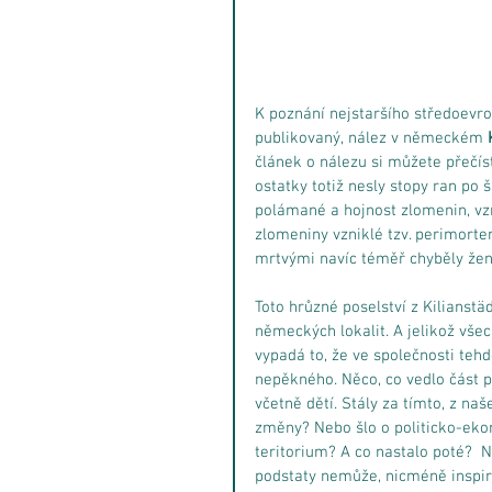
K poznání nejstaršího středoevrop
publikovaný, nález v německém 
článek o nálezu si můžete přečís
ostatky totiž nesly stopy ran po
polámané a hojnost zlomenin, vzn
zlomeniny vzniklé tzv. perimort
mrtvými navíc téměř chyběly ženy 
Toto hrůzné poselství z Kilians
německých lokalit. A jelikož vše
vypadá to, že ve společnosti tehde
nepěkného. Něco, co vedlo část p
včetně dětí. Stály za tímto, z n
změny? Nebo šlo o politicko-eko
teritorium? A co nastalo poté?  
podstaty nemůže, nicméně inspirac