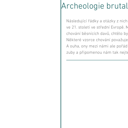
Archeologie brutal
Následující řádky a otázky z nich
ve 21. století ve střední Evropě.
chování běsnících davů, chtělo by 
Některé vzorce chování považujeme
A ouha, ony mezi námi ale pořád č
zuby a připomenou nám tak nejte