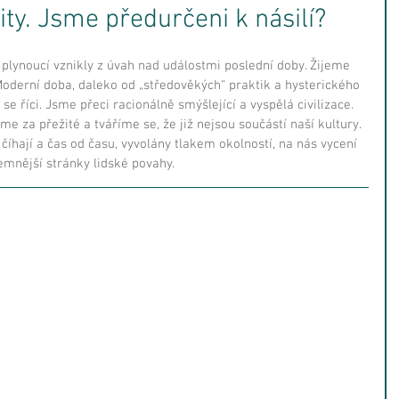
ity. Jsme předurčeni k násilí?
 plynoucí vznikly z úvah nad událostmi poslední doby. Žijeme 
 Moderní doba, daleko od „středověkých“ praktik a hysterického 
se říci. Jsme přeci racionálně smýšlející a vyspělá civilizace. 
 za přežité a tváříme se, že již nejsou součástí naší kultury. 
íhají a čas od času, vyvolány tlakem okolností, na nás vycení 
mnější stránky lidské povahy.