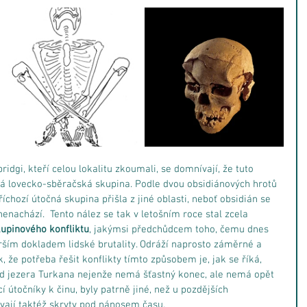
idgi, kteří celou lokalitu zkoumali, se domnívají, že tuto 
ná lovecko-sběračská skupina. Podle dvou obsidiánových hrotů 
íchozí útočná skupina přišla z jiné oblasti, neboť obsidián se 
nenachází.  Tento nález se tak v letošním roce stal zcela 
upinového konfliktu
, jakýmsi předchůdcem toho, čemu dnes 
arším dokladem lidské brutality. Odráží naprosto záměrné a 
 že potřeba řešit konflikty tímto způsobem je, jak se říká, 
od jezera Turkana nejenže nemá šťastný konec, ale nemá opět 
í útočníky k činu, byly patrně jiné, než u pozdějších 
távají taktéž skryty pod nánosem času.