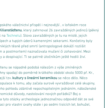
ského válečnictví přispěl i nejnovější , v loňském roce 
Kilianstädtenu
, který zahrnoval 26 zavražděných jedinců (pěkný 
t na 
Technetu
). Slovo zavražděných je tu na místě, jejich 
 šípech a tupých úderů kamennými sekerami. Končetiny byly 
iklých těsně před smrtí (antropologové dokáží rozlišit 
em a postmortem) naznačovala mučení či zohavování. Mezi 
a dospívající. Ti se patrně útočníkům ještě hodili živí.
tädtenu se nápadně podobá nálezům z výše zmíněných 
chny spadají do poměrně krátkého období okolo 5000 př. Kr., 
jší tzv. 
kultury s lineární keramikou 
se něco dělo. Něco 
opulace k tomu, aby začala surově vyvražďovat celé skupiny, 
ašeho pohledu zdánlivě nepochopitelným jednáním, náboženské 
nomické důvody, nastolování nových pořádků? Boj o 
Na tyto otázky archeologie jednoznačnou odpověď dát ze své 
i pro vlastní úvahy stále i po sedmi tisících let, bohužel, 