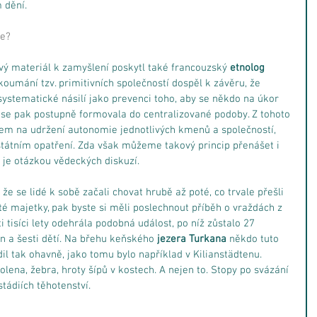
 dění.
ce?
ý materiál k zamyšlení poskytl také francouzský 
etnolog 
koumání tzv. primitivních společností dospěl k závěru, že 
 systematické násilí jako prevenci toho, aby se někdo na úkor 
y se pak postupně formovala do centralizované podoby. Z tohoto 
jem na udržení autonomie jednotlivých kmenů a společností, 
tátním opatření. Zda však můžeme takový princip přenášet i 
 je otázkou vědeckých diskuzí.
že se lidé k sobě začali chovat hrubě až poté, co trvale přešli 
é majetky, pak byste si měli poslechnout příběh o vraždách z 
ti tisíci lety odehrála podobná událost, po níž zůstalo 27 
 a šesti dětí. Na břehu keňského 
jezera Turkana
 někdo tuto 
il tak ohavně, jako tomu bylo například v Kilianstädtenu. 
lena, žebra, hroty šípů v kostech. A nejen to. Stopy po svázání 
stádiích těhotenství.