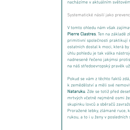
nacházíme v aktuálním světovém
Systematické násilí jako preven
V tomto ohledu nám však zajímav
Pierre Clastres
. Ten na základě z
primitivní společnosti praktikují
ostatních dostal k moci, která b
úhlu pohledu je tak válka nástro
nadneseně řečeno jakýmsi protis
na náš středoevropský pravěk už
Pokud se vám z těchto faktů zdá, 
k zemědělství a měli své nemovit
Nataruku
. Zde se totiž před dese
mrtvých včetně nejméně osmi žen
skupinku lovců a sběračů zavražd
Proražené lebky, zlámané ruce, ko
rukou, a to i u ženy v posledních 