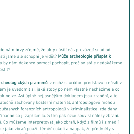
de nám brzy zřejmé, že akty násilí nás provázejí snad od 
ti jsme ale schopni je vidět? 
Může archeologie přispět k 
a by nám dokonce pomoci pochopit, proč se stále nedokážeme 
ostit?
rcheologických pramenů
, z nichž si určitou představu o násilí v 
em je uvědomit si, jaké stopy po něm vlastně nacházíme a co 
pak nelze. Asi úplně nejjasnějším dokladem jsou zranění, a to 
tatečně zachovaný kosterní materiál, antropologové mohou 
současných forenzních antropologů v kriminalistice, zda daný 
ípadně co ji zapříčinilo. S tím pak úzce souvisí nálezy zbraní. 
é. Co můžeme interpretovat jako zbraň, když z filmů i z médií 
lze jako zbraň použít téměř cokoli a naopak, že předměty s 