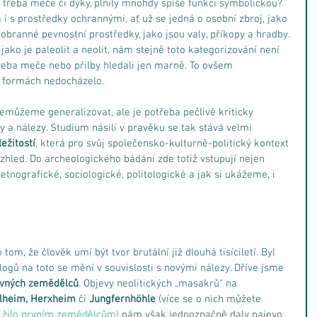
u třeba meče či dýky, plnily mnohdy spíše funkci symbolickou? 
i s prostředky ochrannými, ať už se jedná o osobní zbroj, jako 
o obranné pevnostní prostředky, jako jsou valy, příkopy a hradby. 
jako je paleolit a neolit, nám stejně toto kategorizování není 
eba meče nebo přilby hledali jen marně. To ovšem 
h formách nedocházelo.
emůžeme generalizovat, ale je potřeba pečlivě kriticky 
 a nálezy. Studium násilí v pravěku se tak stává velmi 
ležitostí
, která pro svůj společensko-kulturně-politický kontext 
zhled. Do archeologického bádání zde totiž vstupují nejen 
etnografické, sociologické, politologické a jak si ukážeme, i 
om, že člověk umí být tvor brutální již dlouhá tisíciletí. Byl 
ogů na toto se mění v souvislosti s novými nálezy. Dříve jsme 
ovných zemědělců
. Objevy neolitických „masakrů“ na 
alheim, Herxheim
 či
 Jungfernhöhle
 (více se o nich můžete 
e žilo prvním zemědělcům)
 nám však jednoznačně daly najevo, 