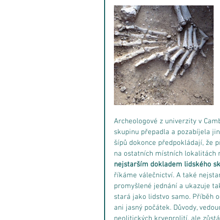
Archeologové z univerzity v Cambr
skupinu přepadla a pozabíjela ji
šípů dokonce předpokládají, že př
na ostatních místních lokalitách 
nejstarším dokladem lidského sk
říkáme válečnictví. A také nejst
promyšlené jednání a ukazuje tak,
stará jako lidstvo samo. Příběh 
ani jasný počátek. Důvody, vedouc
neolitických krveprolití, ale zůs