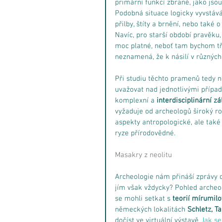
primární funkcí zbraně, jako jso
Podobná situace logicky vyvstává 
přilby, štíty a brnění, nebo také 
Navíc, pro starší období pravěku, 
moc platné, neboť tam bychom tř
neznamená, že k násilí v různýc
Při studiu těchto pramenů tedy n
uvažovat nad jednotlivými případy
komplexní a 
interdisciplinární zá
vyžaduje od archeologů široký ro
aspekty antropologické, ale také 
ryze přírodovědné.
Masakry z neolitu
Archeologie nám přináší zprávy o t
jím však vždycky? Pohled archeol
se mohli setkat s 
teorií mírumil
německých lokalitách 
Schletz, T
dočíst ve virtuální výstavě
 Jak s