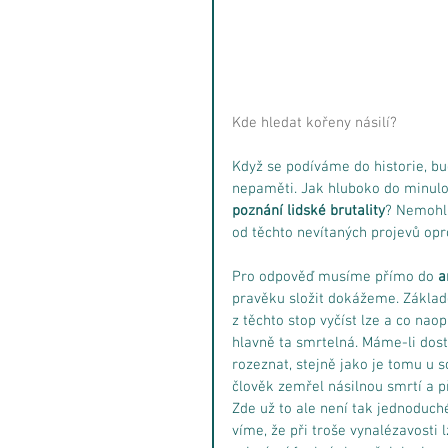
Kde hledat kořeny násilí?
Když se podíváme do historie, bu
nepaměti. Jak hluboko do minulos
poznání lidské brutality
? Nemohl
od těchto nevítaných projevů opr
Pro odpověď musíme přímo do 
a
pravěku složit dokážeme. Základ
z těchto stop vyčíst lze a co nao
hlavně ta smrtelná. Máme-li dos
rozeznat, stejně jako je tomu u 
člověk zemřel násilnou smrtí a př
Zde už to ale není tak jednoduch
víme, že při troše vynalézavosti 