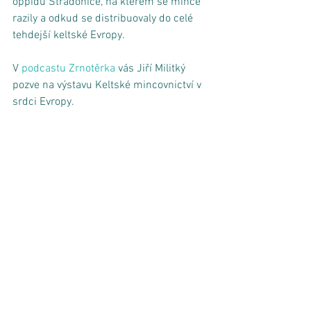
oppidu Stradonice, na kterém se mince 
razily a odkud se distribuovaly do celé 
tehdejší keltské Evropy.
V 
podcastu Zrnotěrka
 vás Jiří Militký 
pozve na výstavu Keltské mincovnictví v 
srdci Evropy.