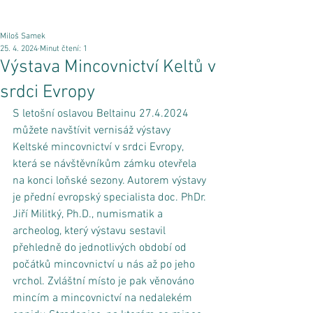
Miloš Samek
25. 4. 2024
Minut čtení: 1
Výstava Mincovnictví Keltů v
srdci Evropy
S letošní oslavou Beltainu 27.4.2024 
můžete navštívit vernisáž výstavy 
Keltské mincovnictví v srdci Evropy, 
která se návštěvníkům zámku otevřela 
na konci loňské sezony. Autorem výstavy 
je přední evropský specialista doc. PhDr. 
Jiří Militký, Ph.D., numismatik a 
archeolog, který výstavu sestavil 
přehledně do jednotlivých období od 
počátků mincovnictví u nás až po jeho 
vrchol. Zvláštní místo je pak věnováno 
mincím a mincovnictví na nedalekém 